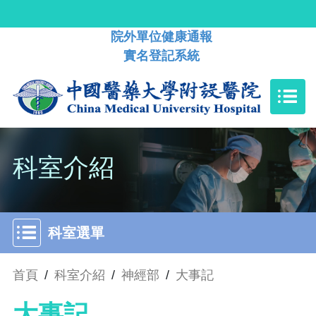
院外單位健康通報
實名登記系統
科室介紹
科室選單
首頁
/
科室介紹
/
神經部
/
大事記
大事記