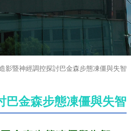
造影暨神經調控探討巴金森步態凍僵與失智
討巴金森步態凍僵與失智