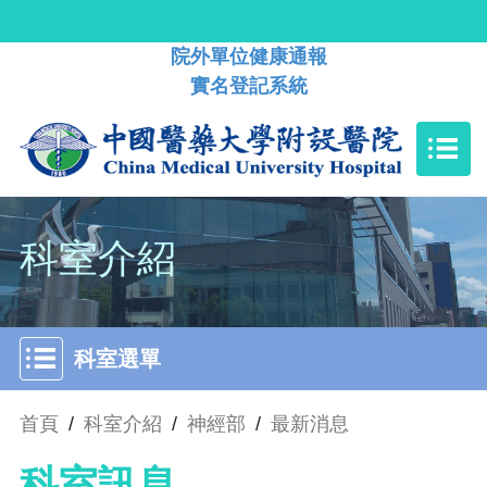
院外單位健康通報
實名登記系統
科室介紹
科室選單
首頁
/
科室介紹
/
神經部
/
最新消息
科室訊息