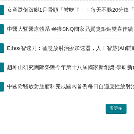
女童跌倒跛腳1月骨頭「被吃了」！每天不動20分鐘
中醫大暨醫療體系 榮獲SNQ國家品質獎銀銅雙喜佳績
Ethos智速刀：智慧放射治療加速器，人工智慧(AI
趙坤山研究團隊榮獲今年第十八屆國家新創獎-學研新
中國附醫放射腫瘤科完成國內首例每日自適應性放射
看更多