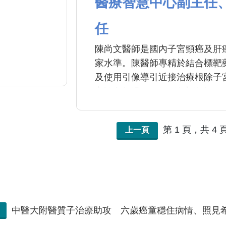
醫療智慧中心副主任
任
陳尚文醫師是國內子宮頸癌及肝
家水準。陳醫師專精於結合標靶
及使用引像導引近接治療根除子
之論文超過100篇。治療的病例：婦癌
巴癌 (>30 人次) 、近接治療 (>10
第 1 頁，共 4 
上一頁
中醫大附醫質子治療助攻 六歲癌童穩住病情、照見