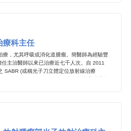
治療科主任
治療，尤其呼吸或消化道腫瘤。簡醫師為經驗豐
 擔任主治醫師以來已治療近七千人次。自 2011
 SABR (或稱光子刀立體定位放射線治療
ion Therapy，SBRT) ，至今已有約五十例順利完成且均
局部控制。SBRT 屬於低分次、高劑量的放射