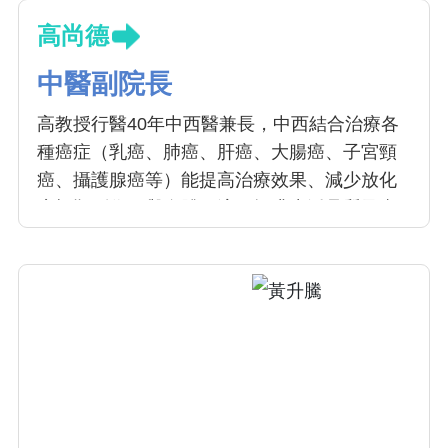
高尚德
中醫副院長
高教授行醫40年中西醫兼長，中西結合治療各
種癌症（乳癌、肺癌、肝癌、大腸癌、子宮頸
癌、攝護腺癌等）能提高治療效果、減少放化
療標靶副作用與身體不適、提升生活品質及壽
命。 擅長於肝硬化腹水、糖尿病、腸胃疾病、
過敏疾病、免疫風濕病、失眠、健忘與疑難雜
症的整體性治療。