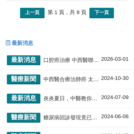
醫暨針灸研究中心主任。臨床與教學經驗豐
富，對學生熱心教學，對患者親切和藹。
第 1 頁，共 8 頁
上一頁
下一頁
最新消息
2026-03-01
最新消息
口腔癌治療 中西醫聯合門診
2024-10-30
醫療新聞
中西醫合療治肺癌 太極養肺法助術後康復 提升體能與生活品質
2024-07-09
最新消息
炎炎夏日，中醫教你如何預防中暑
2024-06-06
醫療新聞
糖尿病回診發現竟已慢性腎臟病第五期 中醫大附醫「中西醫合療」助六旬女擺脫洗腎人生