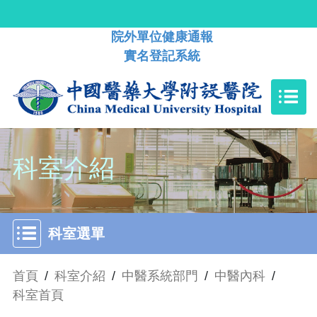
院外單位健康通報
實名登記系統
科室介紹
科室選單
首頁
/
科室介紹
/
中醫系統部門
/
中醫內科
/
科室首頁