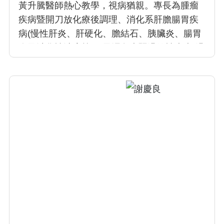
黃升騰醫師熱心教學，視病猶親。專長為腫瘤
疾病暨開刀放化療後調理、消化系肝膽腸胃疾
病(慢性肝炎、肝硬化、膽結石、胰臟炎、腸胃
炎及消化性潰瘍等)、風濕免疫暨過敏性疾病(過
敏性鼻炎、氣喘、蕁麻疹、濕疹皮膚炎及關節
炎等)、慢性腎臟病。建議病人在身體上及心理
上需鬆、靜、自然。飲食合宜，心情快樂，自
然百病不侵，身體健康。