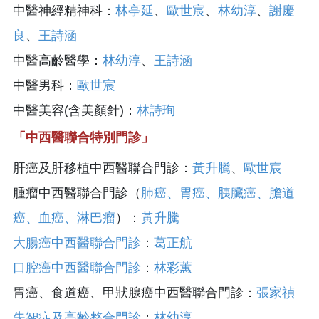
中醫神經精神科：
林亭延
、
歐世宸
、
林幼淳
、
謝慶
良
、
王詩涵
中醫高齡醫學：
林幼淳
、
王詩涵
中醫男科：
歐世宸
中醫美容(含美顏針)：
林詩珣
「中西醫聯合特別門診」
肝癌及肝移植中西醫聯合門診：
黃升騰
、
歐世宸
腫瘤中西醫聯合門診（
肺癌、胃癌、胰臟癌、膽道
癌、血癌、淋巴瘤
）：
黃升騰
大腸癌中西醫聯合門診
：
葛正航
口腔癌中西醫聯合門診
：
林彩蕙
胃癌、食道癌、甲狀腺癌中西醫聯合門診：
張家禎
失智症及高齡整合門診
：
林幼淳