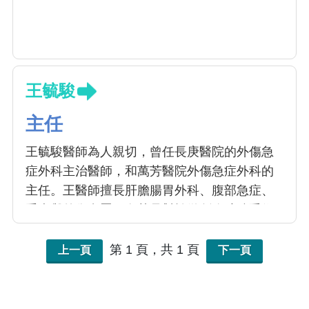
王毓駿
主任
王毓駿醫師為人親切，曾任長庚醫院的外傷急
症外科主治醫師，和萬芳醫院外傷急症外科的
主任。王醫師擅長肝膽腸胃外科、腹部急症、
重症與外傷處置，尤其是對於微創腹腔鏡手術
治療非常嫻熟專精；除提供專業服務造福無數
病患外，王醫師亦致力於臨床教學，給予實習
第 1 頁，共 1 頁
上一頁
下一頁
醫學生精闢的說明與研析，深受醫學生們的愛
戴與推崇。更多次獲邀至各醫學研討會專題擔
任講師，幽默風趣深入淺出的演講深受好評