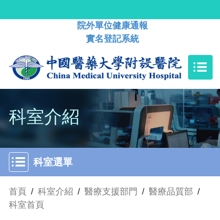
院外單位健康通報
實名登記系統
科室介紹
科室選單
首頁
/
科室介紹
/
醫療支援部門
/
醫療品質部
/
科室首頁