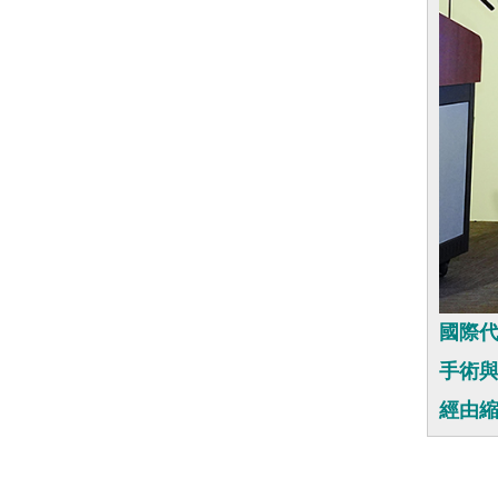
國際
手術
經由