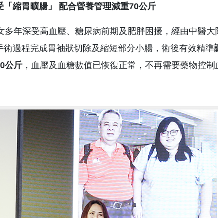
受「縮胃曠腸」
配合營養管理減重
70
公斤
林女多年深受高血壓、糖尿病前期及肥胖困擾，經由中醫
手術過程完成胃袖狀切除及縮短部分小腸，術後有效精準
0
公斤
，血壓及血糖數值已恢復正常，不再需要藥物控制