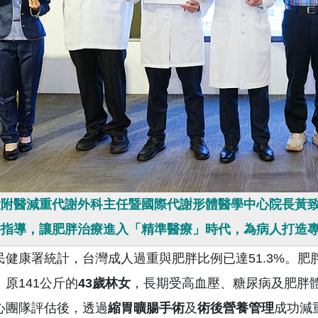
附醫減重代謝外科主任暨國際代謝形體醫學中心院長黃致
養指導，讓肥胖治療進入「精準醫療」時代，為病人打造
民健康署統計，台灣成人過重與肥胖比例已達51.3%。
原141公斤的
43
歲林女
，長期受高血壓、糖尿病及肥胖
心團隊評估後，透過
縮胃曠腸手術
及
術後營養管理
成功減