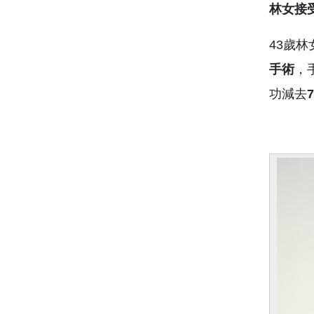
林女接
43歲
手術
，
功減去
7