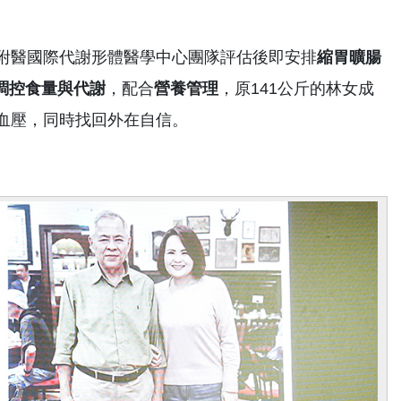
大附醫國際代謝形體醫學中心團隊評估後即安排
縮胃曠腸
調控食量與代謝
，配合
營養管理
，原141公斤的林女成
血壓，同時找回外在自信。