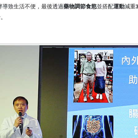
胖導致生活不便，最後透過
藥物調節食慾
並搭配
運動
減重
斤。