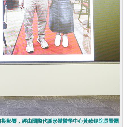
前期影響，經由國際代謝形體醫學中心黃致錕院長暨團