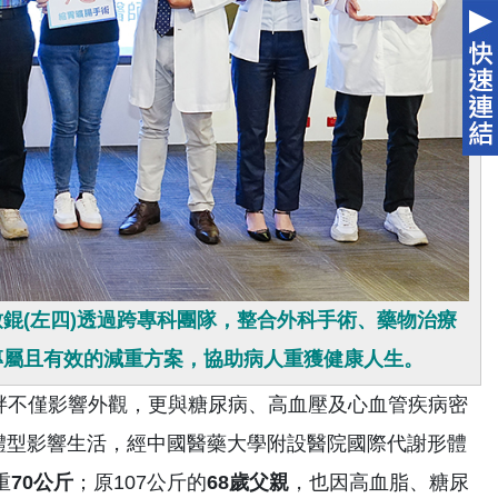
錕(左四)透過跨專科團隊，整合外科手術、藥物治療
專屬且有效的減重方案，協助病人重獲健康人生。
肥胖不僅影響外觀，更與糖尿病、高血壓及心血管疾病密
體型影響生活，經中國醫藥大學附設醫院國際代謝形體
重
70
公斤
；原107公斤的
68
歲父親
，也因高血脂、糖尿