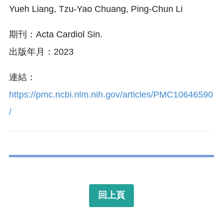
Yueh Liang, Tzu-Yao Chuang, Ping-Chun Li
期刊：Acta Cardiol Sin.
出版年月：2023
連結：
https://pmc.ncbi.nlm.nih.gov/articles/PMC10646590
/
回上頁