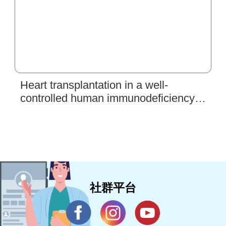
Heart transplantation in a well-
controlled human immunodeficiency
virus infected patient: The first case of
Taiwan
社群平台