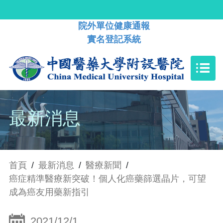
院外單位健康通報
實名登記系統
最新消息
首頁
/
最新消息
/
醫療新聞
/
癌症精準醫療新突破！個人化癌藥篩選晶片，可望
成為癌友用藥新指引
2021/12/1