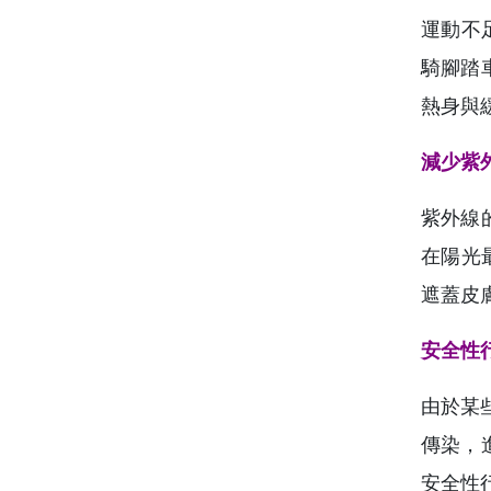
運動不
騎腳踏
熱身與
減少紫
紫外線
在陽光
遮蓋皮
安全性
由於某
傳染，
安全性