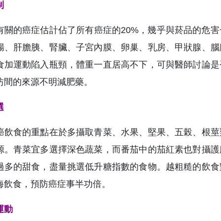
制
有關的癌症估計佔了所有癌症的20%，幾乎與菸品的危
腸、肝膽胰、腎臟、子宮內膜、卵巢、乳房、甲狀腺、腦
食加運動陷入瓶頸，體重一直居高不下，可與醫師討論是
坊間的來源不明減肥藥。
選
癌飲食的重點在於多攝取青菜、水果、堅果、五榖、根莖
源。青菜宜多選擇深色蔬菜，而番茄中的茄紅素也對攝護
過多的甜食，盡量挑選低升糖指數的食物。越粗糙的飲食
海飲食，預防癌症事半功倍。
運動