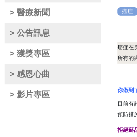
> 醫療新聞
癌症
> 公告訊息
癌症在
> 獲獎專區
所有的
> 感恩心曲
你做到
> 影片專區
目前有
預防措
拒絕菸