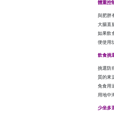
體重控
與肥胖
大腸直
如果飲
便使用
飲食挑
挑選防
質的來
免食用
用地中
少坐多