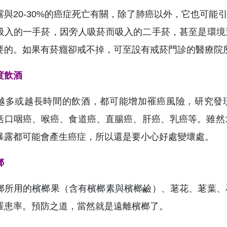
露與20-30%的癌症死亡有關，除了肺癌以外，它也可
吸入的一手菸，因旁人吸菸而吸入的二手菸，甚至是環境
要的。如果有菸癮卻戒不掉，可至設有戒菸門診的醫療院
度飲酒
越多或越長時間的飲酒，都可能增加罹癌風險，研究發現
括口咽癌、喉癌、食道癌、直腸癌、肝癌、乳癌等。雖然
暴露都可能會產生癌症，所以還是要小心好處變壞處。
榔
榔所用的檳榔果（含有檳榔素與檳榔鹼）、荖花、荖葉、
罹患率。預防之道，當然就是遠離檳榔了。