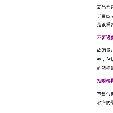
菸品暴
了自己
是很重
不要過
飲酒量
率，包
的酒精
拒嚼檳
市售檳
喉癌的