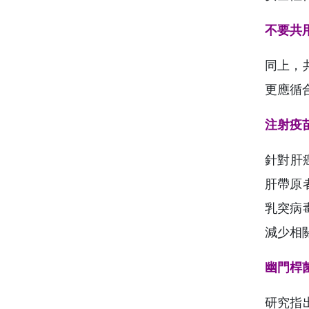
不要共
同上，
更應循
注射疫
針對肝
肝帶原
乳突病
減少相
幽門桿
研究指