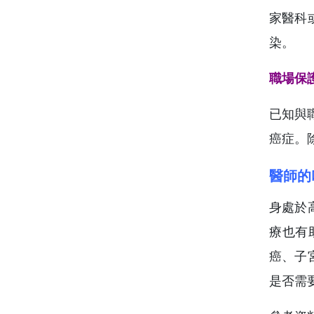
家醫科
染。
職場保
已知與
癌症。
醫師的
身處於
療也有
癌、子
是否需