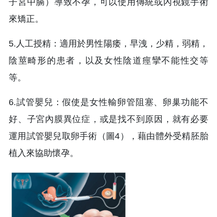
子宮中膈）導致不孕，可以使用傳統或內視鏡手術
來矯正。
5.人工授精：適用於男性陽痿，早洩，少精，弱精，
陰莖畸形的患者，以及女性陰道痙攣不能性交等
等。
6.試管嬰兒：假使是女性輸卵管阻塞、卵巢功能不
好、子宮內膜異位症，或是找不到原因，就有必要
運用試管嬰兒取卵手術（圖4），藉由體外受精胚胎
植入來協助懷孕。