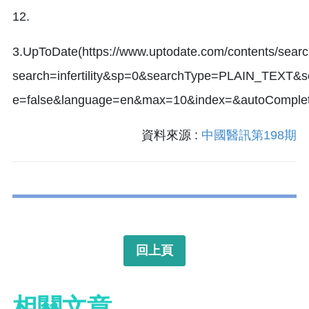
12.
3.UpToDate(https://www.uptodate.com/contents/searc
search=infertility&sp=0&searchType=PLAIN_TEX
e=false&language=en&max=10&index=&autoCompl
資料來源 :
中國醫訊第198期
回上頁
相關文章