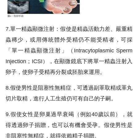
7.單一精蟲顯微注射：假使是精蟲活動力差、嚴重精
蟲稀少，或用傳統體外受精仍不能受精者，可採
「單一精蟲顯微注射」（Intracytoplasmic Sperm
Injection；ICSI），在顯微鏡底下將單一精蟲注射入
卵子，使卵子受精再分裂成胚胎來運用。
8.假使男性是阻塞性無精症，可透過副睪取精或睪丸
切片取精，進行人工生殖仍可有自己的子嗣。
9.假使女性是卵巢過早衰竭（例如40歲以前），就
得透過卵子捐贈，也可以有機會受孕。假使男性是
非阻塞性無精症，就得依賴精子捐贈。