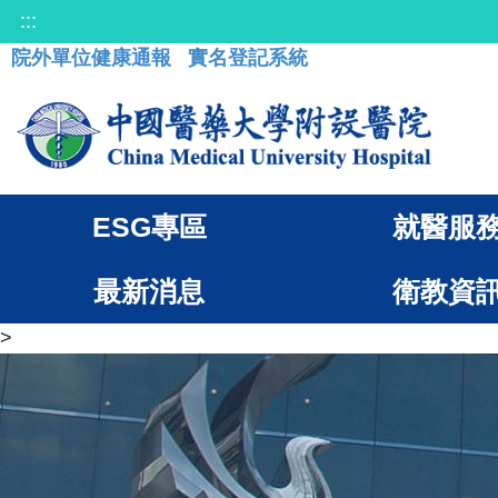
:::
院外單位健康通報
實名登記系統
ESG專區
就醫服
最新消息
衛教資
>