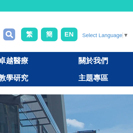
繁
簡
EN
Select Language
▼
卓越醫療
關於我們
教學研究
主題專區