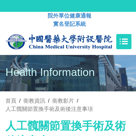
院外單位健康通報
實名登記系統
Health Information
首頁
/
衛教資訊
/
衛教影片
/
人工髖關節置換手術及術後注意事項
人工髖關節置換手術及術