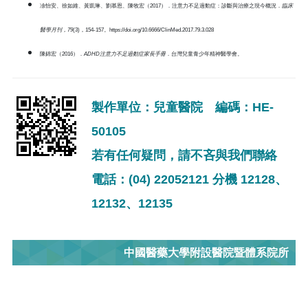
凃怡安、徐如維、黃凱琳、劉慕恩、陳牧宏（2017）．注意力不足過動症：診斷與治療之現今概況．
臨床
醫學月刊，79
(3)，154-157。https://doi.org/10.6666/ClinMed.2017.79.3.028
陳錦宏（2016）．
ADHD
注意力不足過動症家長手冊
．台灣兒童青少年精神醫學會。
製作單位：兒童醫院 編碼：HE-
50105
若有任何疑問，請不吝與我們聯絡
電話：(04) 22052121 分機 12128、
12132、12135
中國醫藥大學附設醫院暨體系院所