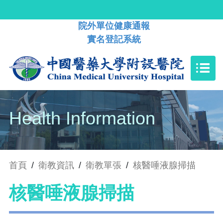
院外單位健康通報
實名登記系統
Health Information
首頁
/
衛教資訊
/
衛教單張
/
核醫唾液腺掃描
核醫唾液腺掃描