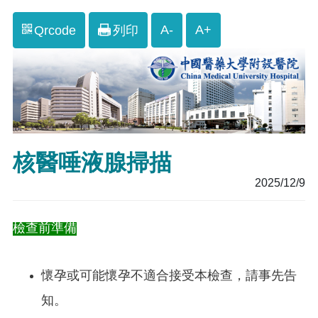
A-
A+
Qrcode
列印
核醫唾液腺掃描
2025/12/9
檢查前準備
懷孕或可能懷孕不適合接受本檢查，請事先告
知。