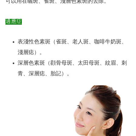
可以用在曬斑、雀斑、淺層色素斑的去除。
適應症
表淺性色素斑（雀斑、老人斑、咖啡牛奶斑、
淺層痣）。
深層色素斑（顴骨母斑、太田母斑、紋眉、刺
青、深層痣、胎記）。