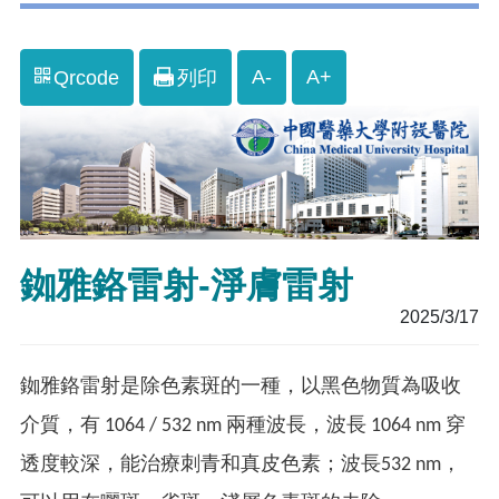
A-
A+
Qrcode
列印
銣雅鉻雷射-淨膚雷射
2025/3/17
銣雅鉻雷射是除色素斑的一種，以黑色物質為吸收
介質，有 1064 / 532 nm 兩種波長，波長 1064 nm 穿
透度較深，能治療刺青和真皮色素；波長532 nm，