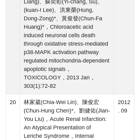
Liang)、蘇奕彰(Yi-chang, Su)、
(kuan-I Lee)、洪東榮(Hung,
Dong-Zong)*、黃俊發(Chun-Fa
Huang)*，Chloroacetic acid
induced neuronal cells death
through oxidative stress-mediated
p38-MAPK activation pathway
regulated mitochondria-dependent
apoptotic signals，
TOXICOLOGY，2013 Jan，
303(1):72-82
20
林家葳(Chia-Wei Lin)、陳俊宏
2012
(Chun-Hung Chen)*、劉健佑(Jian-
. 09
You Liu)，Acute Renal Infarction:
An Atypical Presentation of
Leriche Syndrome，Internal