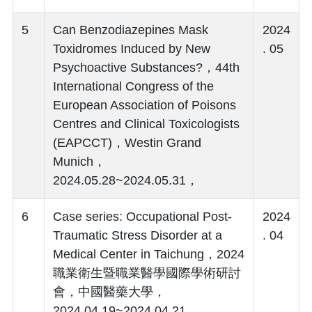
5
Can Benzodiazepines Mask
2024
Toxidromes Induced by New
. 05
Psychoactive Substances?，44th
International Congress of the
European Association of Poisons
Centres and Clinical Toxicologists
(EAPCCT)，Westin Grand
Munich，
2024.05.28~2024.05.31，
6
Case series: Occupational Post-
2024
Traumatic Stress Disorder at a
. 04
Medical Center in Taichung，2024
職業衛生暨職業醫學國際學術研討
會，中國醫藥大學，
2024.04.19~2024.04.21，