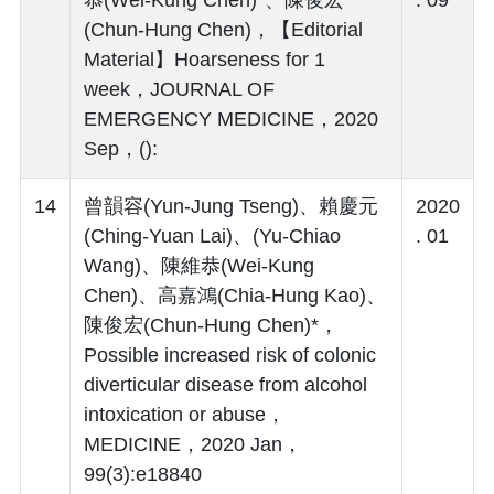
(Chun-Hung Chen)，【Editorial
Material】Hoarseness for 1
week，JOURNAL OF
EMERGENCY MEDICINE，2020
Sep，():
14
曾韻容(Yun-Jung Tseng)、賴慶元
2020
(Ching-Yuan Lai)、(Yu-Chiao
. 01
Wang)、陳維恭(Wei-Kung
Chen)、高嘉鴻(Chia-Hung Kao)、
陳俊宏(Chun-Hung Chen)*，
Possible increased risk of colonic
diverticular disease from alcohol
intoxication or abuse，
MEDICINE，2020 Jan，
99(3):e18840