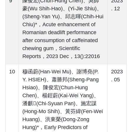
9
陳俊宏(Chun-Hung Chen)、吳師
2023
豪(Wu Shih-Hao)、(Yi-Jie Shiu)、
. 12
(Sheng-Yan Yu)、邱志暉(Chih-Hui
Chiu)*，Acute enhancement of
Romanian deadlift performance
after consumption of caffeinated
chewing gum，Scientific
Reports，2023 Dec，13():22016
10
穆函蔚(Han-Wei Mu)、謝博堯(P.
2023
Y. HSIEH)、蕭勝邦(Sheng-Pang
. 05
Hsiao)、陳俊宏(Chun-Hung
Chen)、楊鎧蔚(Kai-Wei Yang)、
潘麒(Chi-Syuan Pan)、施宏謀
(Hong-Mo Shih)、黃芬緯(Fen-Wei
Huang)、洪東榮(Dong-Zong
Hung)*，Early Predictors of