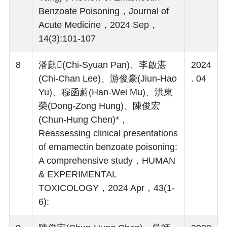
Benzoate Poisoning，Journal of
Acute Medicine，2024 Sep，
14(3):101-107
8
潘麒(Chi-Syuan Pan)、李啟湛
2024
(Chi-Chan Lee)、游俊豪(Jiun-Hao
. 04
Yu)、穆函蔚(Han-Wei Mu)、洪東
榮(Dong-Zong Hung)、陳俊宏
(Chun-Hung Chen)*，
Reassessing clinical presentations
of emamectin benzoate poisoning:
A comprehensive study，HUMAN
& EXPERIMENTAL
TOXICOLOGY，2024 Apr，43(1-
6):