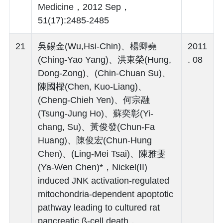
Medicine，2012 Sep，
51(17):2485-2485
21
吳錫金(Wu,Hsi-Chin)、楊卿堯
2011
(Ching-Yao Yang)、洪東榮(Hung,
. 08
Dong-Zong)、(Chin-Chuan Su)、
陳國樑(Chen, Kuo-Liang)、
(Cheng-Chieh Yen)、何宗融
(Tsung-Jung Ho)、蘇奕彰(Yi-
chang, Su)、黃俊發(Chun-Fa
Huang)、陳俊宏(Chun-Hung
Chen)、(Ling-Mei Tsai)、陳雅雯
(Ya-Wen Chen)*，Nickel(II)
induced JNK activation-regulated
mitochondria-dependent apoptotic
pathway leading to cultured rat
pancreatic ß-cell death，