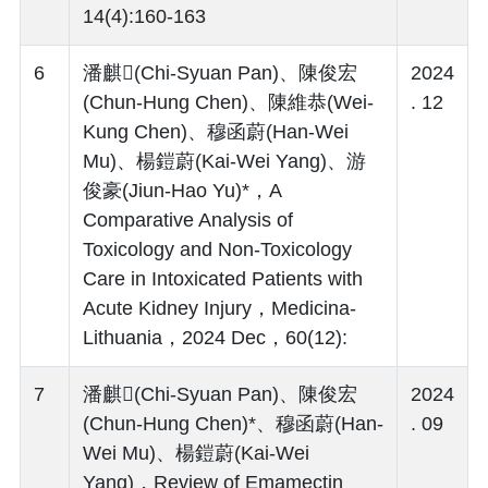
14(4):160-163
6
潘麒(Chi-Syuan Pan)、陳俊宏
2024
(Chun-Hung Chen)、陳維恭(Wei-
. 12
Kung Chen)、穆函蔚(Han-Wei
Mu)、楊鎧蔚(Kai-Wei Yang)、游
俊豪(Jiun-Hao Yu)*，A
Comparative Analysis of
Toxicology and Non-Toxicology
Care in Intoxicated Patients with
Acute Kidney Injury，Medicina-
Lithuania，2024 Dec，60(12):
7
潘麒(Chi-Syuan Pan)、陳俊宏
2024
(Chun-Hung Chen)*、穆函蔚(Han-
. 09
Wei Mu)、楊鎧蔚(Kai-Wei
Yang)，Review of Emamectin