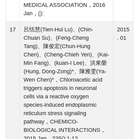
MEDICAL ASSOCIATION，2016
Jan，():
17
呂恬慧(Tien-Hui Lu)、(Chin-
2015
Chuan Su)、(Feng-Cheng
. 01
Tang)、陳俊宏(Chun-Hung
Chen)、(Cheng-Chieh Yen)、(Kai-
Min Fang)、(kuan-I Lee)、洪東榮
(Hung, Dong-Zong)*、陳雅雯(Ya-
Wen Chen)*，Chloroacetic acid
triggers apoptosis in neuronal
cells via a reactive oxygen
species-induced endoplasmic
reticulum stress signaling
pathway，CHEMICO-
BIOLOGICAL INTERACTIONS，
2015 Jan，225():1-12