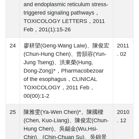
and endoplasmic reticulum stress-
triggered signaling pathways，
TOXICOLOGY LETTERS，2011
Feb，201(1):15-26
24
廖耕望(Geng-Wang Laiw)、陳俊宏
2011
(Chun-Hung Chen)、曾韻容(Yun-
. 02
Jung Tseng)、洪東榮(Hung,
Dong-Zong)*，Pharmacobezoar
of the esophagus，CLINICAL
TOXICOLOGY，2011 Feb，
00(00):1-2
25
陳雅雯(Ya-Wen Chen)*、陳國樑
2010
(Chen, Kuo-Liang)、陳俊宏(Chun-
. 12
Hung Chen)、吳錫金(Wu,Hsi-
Chin)、(Chin-Chuan Su)、吳錦景