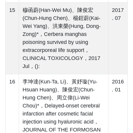
15
穆函蔚(Han-Wei Mu)、陳俊宏
2017
(Chun-Hung Chen)、楊鎧蔚(Kai-
. 07
Wei Yang)、洪東榮(Hung, Dong-
Zong)*，Cerbera manghas
poisoning survived by using
extracorporeal life support，
CLINICAL TOXICOLOGY，2017
Jul，():
16
李坤達(Kun-Ta, Li)、黃妤璇(Yu-
2016
Hsuan Huang)、陳俊宏(Chun-
. 01
Hung Chen)、周立偉(Li-Wei
Chou)*，Delayed-onset cerebral
infarction after cosmetic facial
injection using hyaluronic acid，
JOURNAL OF THE FORMOSAN