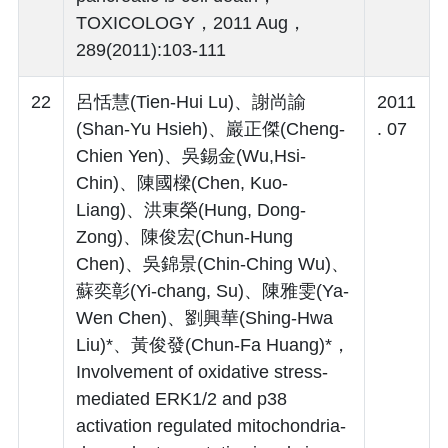
TOXICOLOGY，2011 Aug，
289(2011):103-111
22
呂恬慧(Tien-Hui Lu)、謝尚諭
2011
(Shan-Yu Hsieh)、巖正傑(Cheng-
. 07
Chien Yen)、吳錫金(Wu,Hsi-
Chin)、陳國樑(Chen, Kuo-
Liang)、洪東榮(Hung, Dong-
Zong)、陳俊宏(Chun-Hung
Chen)、吳錦景(Chin-Ching Wu)、
蘇奕彰(Yi-chang, Su)、陳雅雯(Ya-
Wen Chen)、劉興華(Shing-Hwa
Liu)*、黃俊發(Chun-Fa Huang)*，
Involvement of oxidative stress-
mediated ERK1/2 and p38
activation regulated mitochondria-