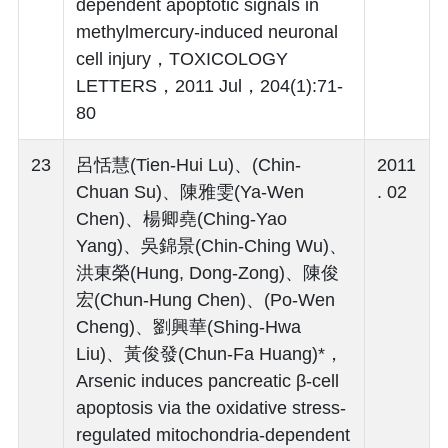
dependent apoptotic signals in
methylmercury-induced neuronal
cell injury，TOXICOLOGY
LETTERS，2011 Jul，204(1):71-
80
23
呂恬慧(Tien-Hui Lu)、(Chin-
2011
Chuan Su)、陳雅雯(Ya-Wen
. 02
Chen)、楊卿堯(Ching-Yao
Yang)、吳錦景(Chin-Ching Wu)、
洪東榮(Hung, Dong-Zong)、陳俊
宏(Chun-Hung Chen)、(Po-Wen
Cheng)、劉興華(Shing-Hwa
Liu)、黃俊發(Chun-Fa Huang)*，
Arsenic induces pancreatic β-cell
apoptosis via the oxidative stress-
regulated mitochondria-dependent