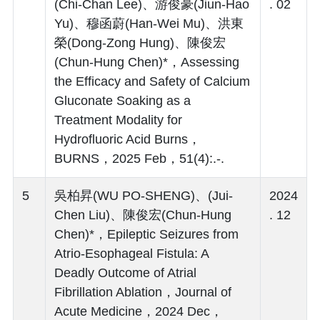
(Chi-Chan Lee)、游俊豪(Jiun-Hao
. 02
Yu)、穆函蔚(Han-Wei Mu)、洪東
榮(Dong-Zong Hung)、陳俊宏
(Chun-Hung Chen)*，Assessing
the Efficacy and Safety of Calcium
Gluconate Soaking as a
Treatment Modality for
Hydrofluoric Acid Burns，
BURNS，2025 Feb，51(4):.-.
5
吳柏昇(WU PO-SHENG)、(Jui-
2024
Chen Liu)、陳俊宏(Chun-Hung
. 12
Chen)*，Epileptic Seizures from
Atrio-Esophageal Fistula: A
Deadly Outcome of Atrial
Fibrillation Ablation，Journal of
Acute Medicine，2024 Dec，