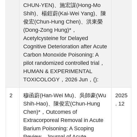
CHUN-YEN)、施宏謀(Hong-Mo
Shih)、楊鎧蔚(Kai-Wei Yang)、陳
俊宏(Chun-Hung Chen)、洪東榮
(Dong-Zong Hung)*，
Acetylcysteine for Delayed
Cognitive Deterioration after Acute
Carbon Monoxide Poisoning: A
pilot randomized controlled trial，
HUMAN & EXPERIMENTAL
TOXICOLOGY，2026 Jun，():
2
穆函蔚(Han-Wei Mu)、吳師豪(Wu
2025
Shih-Hao)、陳俊宏(Chun-Hung
. 12
Chen)*，Outcomes of
Extracorporeal Removal in Acute
Barium Poisoning: A Scoping
Review，Journal of Acute