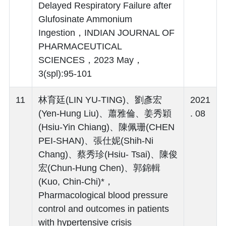
Delayed Respiratory Failure after
Glufosinate Ammonium
Ingestion，INDIAN JOURNAL OF
PHARMACEUTICAL
SCIENCES，2023 May，
3(spl):95-101
11
林育廷(LIN YU-TING)、劉彥宏
2021
(Yen-Hung Liu)、蕭雅倫、姜秀穎
. 08
(Hsiu-Yin Chiang)、陳佩珊(CHEN
PEI-SHAN)、張仕妮(Shih-Ni
Chang)、蔡秀珍(Hsiu- Tsai)、陳俊
宏(Chun-Hung Chen)、郭錦輯
(Kuo, Chin-Chi)*，
Pharmacological blood pressure
control and outcomes in patients
with hypertensive crisis