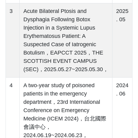
3
Acute Bilateral Ptosis and
2025
Dysphagia Following Botox
. 05
Injection in a Systemic Lupus
Erythematosus Patient: A
Suspected Case of Iatrogenic
Botulism，EAPCCT 2025，THE
SCOTTISH EVENT CAMPUS
(SEC)，2025.05.27~2025.05.30，
4
A two-year study of poisoned
2024
patients in the emergency
. 06
department，23rd International
Conference on Emergency
Medicine (ICEM 2024)，台北國際
會議中心，
2024.06.19~2024.06.23，