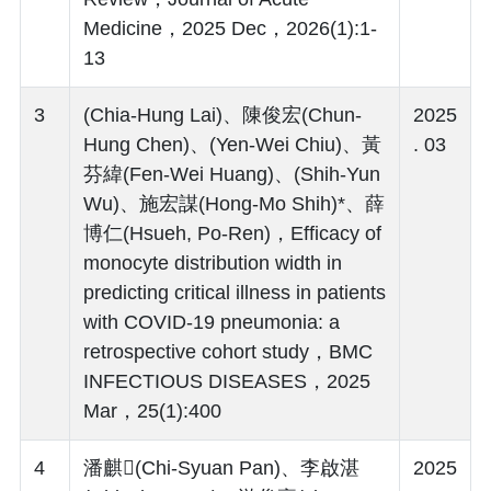
Medicine，2025 Dec，2026(1):1-
13
3
(Chia-Hung Lai)、陳俊宏(Chun-
2025
Hung Chen)、(Yen-Wei Chiu)、黃
. 03
芬緯(Fen-Wei Huang)、(Shih-Yun
Wu)、施宏謀(Hong-Mo Shih)*、薛
博仁(Hsueh, Po-Ren)，Efficacy of
monocyte distribution width in
predicting critical illness in patients
with COVID-19 pneumonia: a
retrospective cohort study，BMC
INFECTIOUS DISEASES，2025
Mar，25(1):400
4
潘麒(Chi-Syuan Pan)、李啟湛
2025