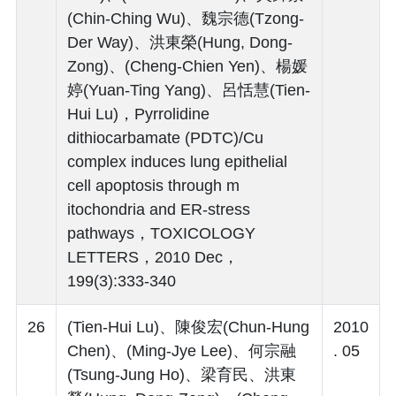
(Chin-Ching Wu)、魏宗德(Tzong-
Der Way)、洪東榮(Hung, Dong-
Zong)、(Cheng-Chien Yen)、楊媛
婷(Yuan-Ting Yang)、呂恬慧(Tien-
Hui Lu)，Pyrrolidine
dithiocarbamate (PDTC)/Cu
complex induces lung epithelial
cell apoptosis through m
itochondria and ER-stress
pathways，TOXICOLOGY
LETTERS，2010 Dec，
199(3):333-340
26
(Tien-Hui Lu)、陳俊宏(Chun-Hung
2010
Chen)、(Ming-Jye Lee)、何宗融
. 05
(Tsung-Jung Ho)、梁育民、洪東