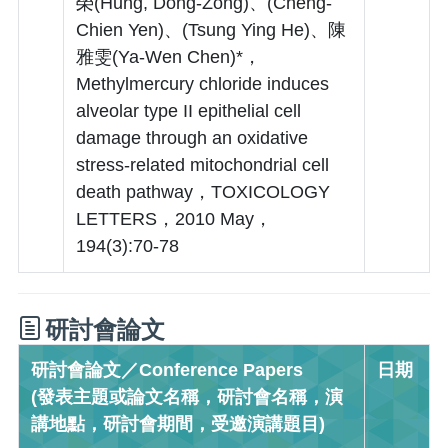
榮(Hung, Dong-Zong)、(Cheng-
Chien Yen)、(Tsung Ying He)、陳
雅雯(Ya-Wen Chen)*，
Methylmercury chloride induces
alveolar type II epithelial cell
damage through an oxidative
stress-related mitochondrial cell
death pathway，TOXICOLOGY
LETTERS，2010 May，
194(3):70-78
研討會論文
研討會論文／Conference Papers
日期
(發表主題或論文名稱，研討會名稱，演
講地點，研討會期間，受邀演講題目)