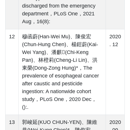
discharged from the emergency
department，PLoS One，2021
Aug，16(8):
12
穆函蔚(Han-Wei Mu)、陳俊宏
2020
(Chun-Hung Chen)、楊鎧蔚(Kai-
. 12
Wei Yang)、潘麒(Chi-Keng
Pan)、林橙莉(Cheng-Li Lin)、洪
東榮(Dong-Zong Hung)*，The
prevalence of esophageal cancer
after caustic and pesticide
ingestion: A nationwide cohort
study，PLoS One，2020 Dec，
():.
13
郭峻延(KUO CHUN-YEN)、陳維
2020
恭(Wei-Kung Chen)*、陳俊宏
. 09