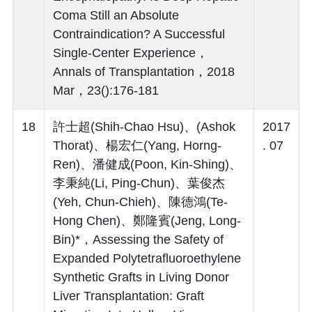
Coma Still an Absolute
Contraindication? A Successful
Single-Center Experience，
Annals of Transplantation，2018
Mar，23():176-181
18
許士超(Shih-Chao Hsu)、(Ashok
2017
Thorat)、楊宏仁(Yang, Horng-
. 07
Ren)、潘健成(Poon, Kin-Shing)、
李秉純(Li, Ping-Chun)、葉俊杰
(Yeh, Chun-Chieh)、陳德鴻(Te-
Hong Chen)、鄭隆賓(Jeng, Long-
Bin)*，Assessing the Safety of
Expanded Polytetrafluoroethylene
Synthetic Grafts in Living Donor
Liver Transplantation: Graft