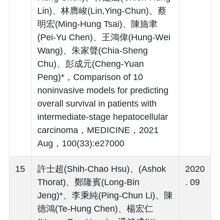
Lin)、林膺峻(Lin,Ying-Chun)、蔡
明宏(Ming-Hung Tsai)、陳旆聿
(Pei-Yu Chen)、王鴻偉(Hung-Wei
Wang)、朱家聲(Chia-Sheng
Chu)、彭成元(Cheng-Yuan
Peng)*，Comparison of 10
noninvasive models for predicting
overall survival in patients with
intermediate-stage hepatocellular
carcinoma，MEDICINE，2021
Aug，100(33):e27000
15
許士超(Shih-Chao Hsu)、(Ashok
2020
Thorat)、鄭隆賓(Long-Bin
. 09
Jeng)*、李秉純(Ping-Chun Li)、陳
德鴻(Te-Hung Chen)、楊宏仁