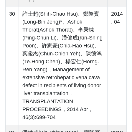
30
許士超(Shih-Chao Hsu)、鄭隆賓
2014
(Long-Bin Jeng)*、Ashok
. 04
Thorat(Ashok Thorat)、李秉純
(Ping-Chun Li)、潘健成(Kin-Shing
Poon)、許家豪(Chia-Hao Hsu)、
葉俊杰(Chun-Chieh Yeh)、陳德鴻
(Te-Hong Chen)、楊宏仁(Horng-
Ren Yang)，Management of
extensive retrohepatic vena cava
defect in recipients of living donor
liver transplantation，
TRANSPLANTATION
PROCEEDINGS，2014 Apr，
46(3):699-704