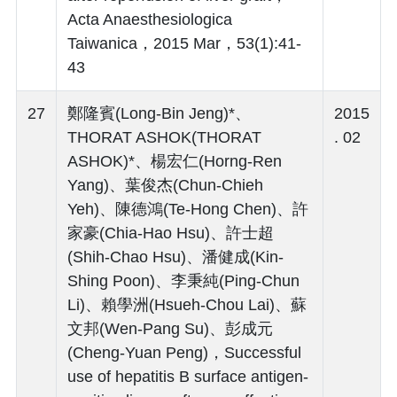
Acta Anaesthesiologica
Taiwanica，2015 Mar，53(1):41-
43
27
鄭隆賓(Long-Bin Jeng)*、
2015
THORAT ASHOK(THORAT
. 02
ASHOK)*、楊宏仁(Horng-Ren
Yang)、葉俊杰(Chun-Chieh
Yeh)、陳德鴻(Te-Hong Chen)、許
家豪(Chia-Hao Hsu)、許士超
(Shih-Chao Hsu)、潘健成(Kin-
Shing Poon)、李秉純(Ping-Chun
Li)、賴學洲(Hsueh-Chou Lai)、蘇
文邦(Wen-Pang Su)、彭成元
(Cheng-Yuan Peng)，Successful
use of hepatitis B surface antigen-