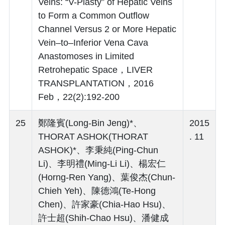
Veins: “V-Plasty” of Hepatic Veins
to Form a Common Outflow
Channel Versus 2 or More Hepatic
Vein–to–Inferior Vena Cava
Anastomoses in Limited
Retrohepatic Space，LIVER
TRANSPLANTATION，2016
Feb，22(2):192-200
25
鄭隆賓(Long-Bin Jeng)*、
2015
THORAT ASHOK(THORAT
. 11
ASHOK)*、李秉純(Ping-Chun
Li)、李明禮(Ming-Li Li)、楊宏仁
(Horng-Ren Yang)、葉俊杰(Chun-
Chieh Yeh)、陳德鴻(Te-Hong
Chen)、許家豪(Chia-Hao Hsu)、
許士超(Shih-Chao Hsu)、潘健成