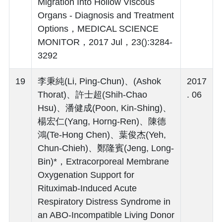
Migration Into Hollow Viscous
Organs - Diagnosis and Treatment
Options，MEDICAL SCIENCE
MONITOR，2017 Jul，23():3284-
3292
19
李秉純(Li, Ping-Chun)、(Ashok
2017
Thorat)、許士超(Shih-Chao
. 06
Hsu)、潘健成(Poon, Kin-Shing)、
楊宏仁(Yang, Horng-Ren)、陳德
鴻(Te-Hong Chen)、葉俊杰(Yeh,
Chun-Chieh)、鄭隆賓(Jeng, Long-
Bin)*，Extracorporeal Membrane
Oxygenation Support for
Rituximab-Induced Acute
Respiratory Distress Syndrome in
an ABO-Incompatible Living Donor