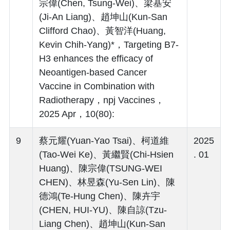
宗偉(Chen, Tsung-Wei)、梁基安
(Ji-An Liang)、趙坤山(Kun-San
Clifford Chao)、黃智洋(Huang,
Kevin Chih-Yang)*，Targeting B7-
H3 enhances the efficacy of
Neoantigen-based Cancer
Vaccine in Combination with
Radiotherapy，npj Vaccines，
2025 Apr，10(80):
9
蔡元耀(Yuan-Yao Tsai)、柯道維
2025
(Tao-Wei Ke)、黃繼賢(Chi-Hsien
. 01
Huang)、陳宗偉(TSUNG-WEI
CHEN)、林昱森(Yu-Sen Lin)、陳
德鴻(Te-Hung Chen)、陳卉宇
(CHEN, HUI-YU)、陳自諒(Tzu-
Liang Chen)、趙坤山(Kun-San