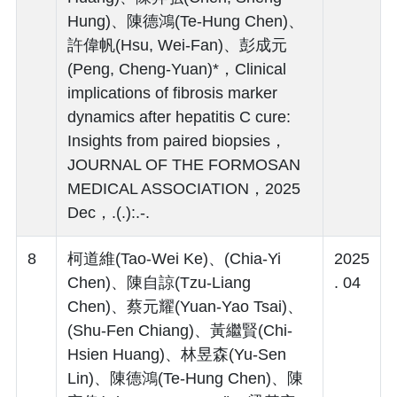
Hung)、陳德鴻(Te-Hung Chen)、
許偉帆(Hsu, Wei-Fan)、彭成元
(Peng, Cheng-Yuan)*，Clinical
implications of fibrosis marker
dynamics after hepatitis C cure:
Insights from paired biopsies，
JOURNAL OF THE FORMOSAN
MEDICAL ASSOCIATION，2025
Dec，.(.):.-.
8
柯道維(Tao-Wei Ke)、(Chia-Yi
2025
Chen)、陳自諒(Tzu-Liang
. 04
Chen)、蔡元耀(Yuan-Yao Tsai)、
(Shu-Fen Chiang)、黃繼賢(Chi-
Hsien Huang)、林昱森(Yu-Sen
Lin)、陳德鴻(Te-Hung Chen)、陳