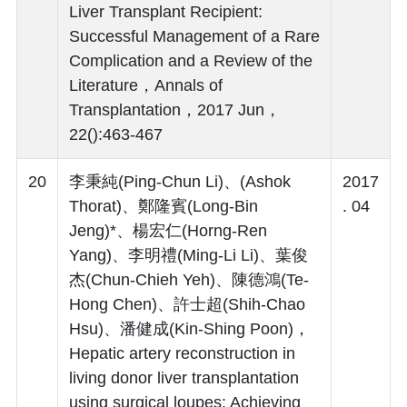
Liver Transplant Recipient:
Successful Management of a Rare
Complication and a Review of the
Literature，Annals of
Transplantation，2017 Jun，
22():463-467
20
李秉純(Ping-Chun Li)、(Ashok
2017
Thorat)、鄭隆賓(Long-Bin
. 04
Jeng)*、楊宏仁(Horng-Ren
Yang)、李明禮(Ming-Li Li)、葉俊
杰(Chun-Chieh Yeh)、陳德鴻(Te-
Hong Chen)、許士超(Shih-Chao
Hsu)、潘健成(Kin-Shing Poon)，
Hepatic artery reconstruction in
living donor liver transplantation
using surgical loupes: Achieving