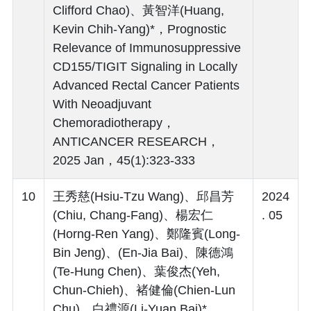
Clifford Chao)、黃智洋(Huang,
Kevin Chih-Yang)*，Prognostic
Relevance of Immunosuppressive
CD155/TIGIT Signaling in Locally
Advanced Rectal Cancer Patients
With Neoadjuvant
Chemoradiotherapy，
ANTICANCER RESEARCH，
2025 Jan，45(1):323-333
10
王秀慈(Hsiu-Tzu Wang)、邱昌芳
2024
(Chiu, Chang-Fang)、楊宏仁
. 05
(Horng-Ren Yang)、鄭隆賓(Long-
Bin Jeng)、(En-Jia Bai)、陳德鴻
(Te-Hung Chen)、葉俊杰(Yeh,
Chun-Chieh)、褚健倫(Chien-Lun
Chu)、白禮源(Li-Yuan Bai)*，