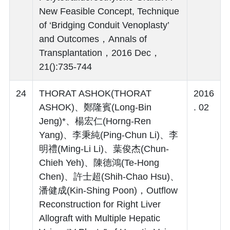
New Feasible Concept, Technique
of ‘Bridging Conduit Venoplasty’
and Outcomes，Annals of
Transplantation，2016 Dec，
21():735-744
24
THORAT ASHOK(THORAT
2016
ASHOK)、鄭隆賓(Long-Bin
. 02
Jeng)*、楊宏仁(Horng-Ren
Yang)、李秉純(Ping-Chun Li)、李
明禮(Ming-Li Li)、葉俊杰(Chun-
Chieh Yeh)、陳德鴻(Te-Hong
Chen)、許士超(Shih-Chao Hsu)、
潘健成(Kin-Shing Poon)，Outflow
Reconstruction for Right Liver
Allograft with Multiple Hepatic