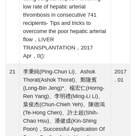
low rate of hepatic arterial
thrombosis in consecutive 741
recipients- Tips and tricks to
overcome the poor hepatic arterial
flow，LIVER
TRANSPLANTATION，2017
Apr，0():
21
李秉純(Ping-Chun Li)、Ashok
2017
Thorat(Ashok Thorat)、鄭隆賓
. 01
(Long-Bin Jeng)*、楊宏仁(Horng-
Ren Yang)、李明禮(Ming-Li Li)、
葉俊杰(Chun-Chieh Yeh)、陳德鴻
(Te-Hong Chen)、許士超(Shih-
Chao Hsu)、潘健成(Kin-Shing
Poon)，Successful Application Of