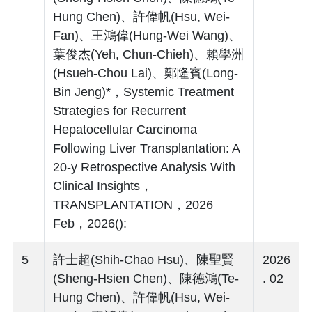
Hung Chen)、許偉帆(Hsu, Wei-
Fan)、王鴻偉(Hung-Wei Wang)、
葉俊杰(Yeh, Chun-Chieh)、賴學洲
(Hsueh-Chou Lai)、鄭隆賓(Long-
Bin Jeng)*，Systemic Treatment
Strategies for Recurrent
Hepatocellular Carcinoma
Following Liver Transplantation: A
20-y Retrospective Analysis With
Clinical Insights，
TRANSPLANTATION，2026
Feb，2026():
5
許士超(Shih-Chao Hsu)、陳聖賢
2026
(Sheng-Hsien Chen)、陳德鴻(Te-
. 02
Hung Chen)、許偉帆(Hsu, Wei-