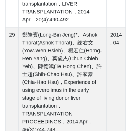
transplantation，LIVER
TRANSPLANTATION，2014
Apr，20(4):490-492
29
鄭隆賓(Long-Bin Jeng)*、Ashok
2014
Thorat(Ashok Thorat)、謝右文
. 04
(Yow-Wen Hsieh)、楊宏仁(Horng-
Ren Yang)、葉俊杰(Chun-Chieh
Yeh)、陳德鴻(Te-Hong Chen)、許
士超(Shih-Chao Hsu)、許家豪
(Chia-Hao Hsu)，Experience of
using everolimus in the early
stage of living donor liver
transplantation，
TRANSPLANTATION
PROCEEDINGS，2014 Apr，
46(3):744-748