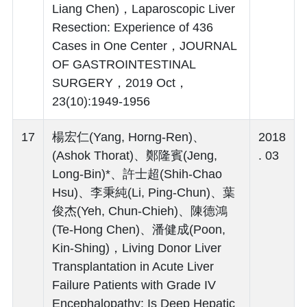
Liang Chen)，Laparoscopic Liver
Resection: Experience of 436
Cases in One Center，JOURNAL
OF GASTROINTESTINAL
SURGERY，2019 Oct，
23(10):1949-1956
17
楊宏仁(Yang, Horng-Ren)、
2018
(Ashok Thorat)、鄭隆賓(Jeng,
. 03
Long-Bin)*、許士超(Shih-Chao
Hsu)、李秉純(Li, Ping-Chun)、葉
俊杰(Yeh, Chun-Chieh)、陳德鴻
(Te-Hong Chen)、潘健成(Poon,
Kin-Shing)，Living Donor Liver
Transplantation in Acute Liver
Failure Patients with Grade IV
Encephalopathy: Is Deep Hepatic