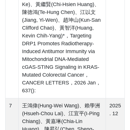
Ke)、黃繼賢(Chi-Hsien Huang)、
陳德鴻(Te-Hung Chen)、江以文
(Jiang, Yi-Wen)、趙坤山(Kun-San
Clifford Chao)、黃智洋(Huang,
Kevin Chih-Yang)*，Targeting
DRP1 Promotes Radiotherapy-
Induced Antitumor Immunity via
Mitochondrial DNA-Mediated
cGAS-STING Signaling in KRAS-
Mutated Colorectal Cancer，
CANCER LETTERS，2026 Jan，
637():
7
王鴻偉(Hung-Wei Wang)、賴學洲
2025
(Hsueh-Chou Lai)、江宜平(I-Ping
. 12
Chiang)、黃嘉琳(Chia-Lin
Huang)、陳昇弘(Chen, Sheng-