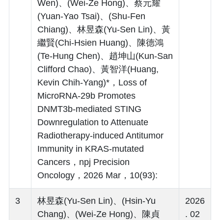
Wen)、(Wei-Ze Hong)、蔡元耀
(Yuan-Yao Tsai)、(Shu-Fen
Chiang)、林昱森(Yu-Sen Lin)、黃
繼賢(Chi-Hsien Huang)、陳德鴻
(Te-Hung Chen)、趙坤山(Kun-San
Clifford Chao)、黃智洋(Huang,
Kevin Chih-Yang)*，Loss of
MicroRNA-29b Promotes
DNMT3b-mediated STING
Downregulation to Attenuate
Radiotherapy-induced Antitumor
Immunity in KRAS-mutated
Cancers，npj Precision
Oncology，2026 Mar，10(93):
3
林昱森(Yu-Sen Lin)、(Hsin-Yu
2026
Chang)、(Wei-Ze Hong)、陳貞
. 02