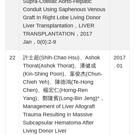
Supra-Coeliac Aorto-Hepatic
Conduit Using Saphenous Venous
Graft In Right Lobe Living Donor
Liver Transplantation，LIVER
TRANSPLANTATION，2017
Jan，0(0):2-9
22
許士超(Shih-Chao Hsu)、Ashok
2017
Thorat(Ashok Thorat)、潘健成
. 01
(Kin-Shing Poon)、葉俊杰(Chun-
Chieh Yeh)、陳德鴻(Te-Hong
Chen)、楊宏仁(Horng-Ren
Yang)、鄭隆賓(Long-Bin Jeng)*，
Management of Liver Allograft
Trauma Resulting in Massive
Subcapsular Hematoma After
Living Donor Liver