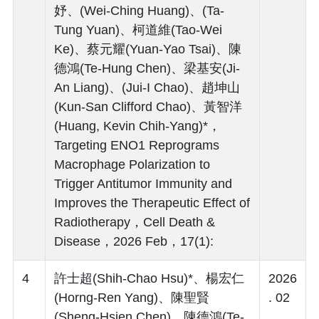
妤、(Wei-Ching Huang)、(Ta-
Tung Yuan)、柯道維(Tao-Wei
Ke)、蔡元耀(Yuan-Yao Tsai)、陳
德鴻(Te-Hung Chen)、梁基安(Ji-
An Liang)、(Jui-I Chao)、趙坤山
(Kun-San Clifford Chao)、黃智洋
(Huang, Kevin Chih-Yang)*，
Targeting ENO1 Reprograms
Macrophage Polarization to
Trigger Antitumor Immunity and
Improves the Therapeutic Effect of
Radiotherapy，Cell Death &
Disease，2026 Feb，17(1):
4
許士超(Shih-Chao Hsu)*、楊宏仁
2026
(Horng-Ren Yang)、陳聖賢
. 02
(Sheng-Hsien Chen)、陳德鴻(Te-