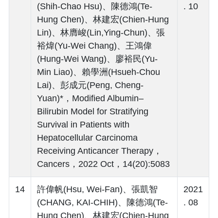
(Shih-Chao Hsu)、陳德鴻(Te-
. 10
Hung Chen)、林建宏(Chien-Hung
Lin)、林膺峻(Lin,Ying-Chun)、張
裕煒(Yu-Wei Chang)、王鴻偉
(Hung-Wei Wang)、廖裕民(Yu-
Min Liao)、賴學洲(Hsueh-Chou
Lai)、彭成元(Peng, Cheng-
Yuan)*，Modified Albumin–
Bilirubin Model for Stratifying
Survival in Patients with
Hepatocellular Carcinoma
Receiving Anticancer Therapy，
Cancers，2022 Oct，14(20):5083
14
許偉帆(Hsu, Wei-Fan)、張凱智
2021
(CHANG, KAI-CHIH)、陳德鴻(Te-
. 08
Hung Chen)、林建宏(Chien-Hung