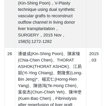
(Kin-Shing Poon)，V-Plasty
technique using dual synthetic
vascular grafts to reconstruct
outflow channel in living donor
liver transplantation，
SURGERY，2015 Nov，
158(5):1272-1282
26
潘健成(Kin-Shing Poon)、陳家臻
2015
(Chia-Chen Chen)、THORAT
. 03
ASHOK(THORAT ASHOK)、江易
穎(Yi-Ying Chiang)、鄭隆賓(Long-
Bin Jeng)*、楊宏仁(Horng-Ren
Yang)、陳德鴻(Te-Hong Chen)、
葉俊杰(Chun-Chieh Yeh)、陳坤堡
(Kuen-Bao Chen)，Fibrinolysis
after reperfusion of liver graft，