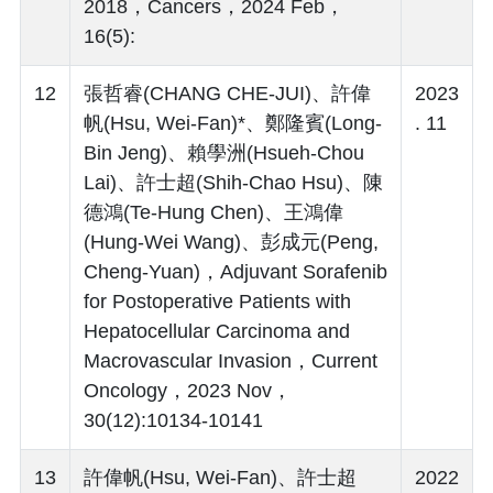
2018，Cancers，2024 Feb，
16(5):
12
張哲睿(CHANG CHE-JUI)、許偉
2023
帆(Hsu, Wei-Fan)*、鄭隆賓(Long-
. 11
Bin Jeng)、賴學洲(Hsueh-Chou
Lai)、許士超(Shih-Chao Hsu)、陳
德鴻(Te-Hung Chen)、王鴻偉
(Hung-Wei Wang)、彭成元(Peng,
Cheng-Yuan)，Adjuvant Sorafenib
for Postoperative Patients with
Hepatocellular Carcinoma and
Macrovascular Invasion，Current
Oncology，2023 Nov，
30(12):10134-10141
13
許偉帆(Hsu, Wei-Fan)、許士超
2022