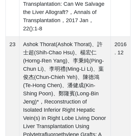
Transplantation: Can We Salvage
the Liver Allograft?，Annals of
Transplantation，2017 Jan，
22():1-8
23
Ashok Thorat(Ashok Thorat)、許
2016
士超(Shih-Chao Hsu)、楊宏仁
. 12
(Horng-Ren Yang)、李秉純(Ping-
Chun Li)、李明禮(Ming-Li Li)、葉
俊杰(Chun-Chieh Yeh)、陳德鴻
(Te-Hong Chen)、潘健成(Kin-
Shing Poon)、鄭隆賓(Long-Bin
Jeng)*，Reconstruction of
Isolated Inferior Right Hepatic
Vein(s) in Right Lobe Living Donor
Liver Transplantation Using
Polytetrafluoroethylene Grafts: A