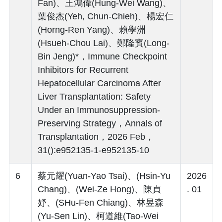
Fan)、王鴻偉(Hung-Wei Wang)、
葉俊杰(Yeh, Chun-Chieh)、楊宏仁
(Horng-Ren Yang)、賴學洲
(Hsueh-Chou Lai)、鄭隆賓(Long-
Bin Jeng)*，Immune Checkpoint
Inhibitors for Recurrent
Hepatocellular Carcinoma After
Liver Transplantation: Safety
Under an Immunosuppression-
Preserving Strategy，Annals of
Transplantation，2026 Feb，
31():e952135-1-e952135-10
6
蔡元耀(Yuan-Yao Tsai)、(Hsin-Yu
2026
Chang)、(Wei-Ze Hong)、陳貞
. 01
妤、(SHu-Fen Chiang)、林昱森
(Yu-Sen Lin)、柯道維(Tao-Wei