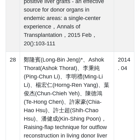
positive liver grafts - an effective
source for donor organs in
endemic areas: a single-center
experience，Annals of
Transplantation，2015 Feb，
20():103-111
28
鄭隆賓(Long-Bin Jeng)*、Ashok
2014
Thorat(Ashok Thorat)、李秉純
. 04
(Ping-Chun Li)、李明禮(Ming-Li
Li)、楊宏仁(Horng-Ren Yang)、葉
俊杰(Chun-Chieh Yeh)、陳德鴻
(Te-Hong Chen)、許家豪(Chia-
Hao Hsu)、許士超(Shih-Chao
Hsu)、潘健成(Kin-Shing Poon)，
Raising-flap technique for outflow
reconstruction in living donor liver