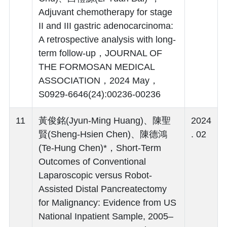
Adjuvant chemotherapy for stage
II and III gastric adenocarcinoma:
A retrospective analysis with long-
term follow-up，JOURNAL OF
THE FORMOSAN MEDICAL
ASSOCIATION，2024 May，
S0929-6646(24):00236-00236
11
黃俊銘(Jyun-Ming Huang)、陳聖
2024
賢(Sheng-Hsien Chen)、陳德鴻
. 02
(Te-Hung Chen)*，Short-Term
Outcomes of Conventional
Laparoscopic versus Robot-
Assisted Distal Pancreatectomy
for Malignancy: Evidence from US
National Inpatient Sample, 2005–