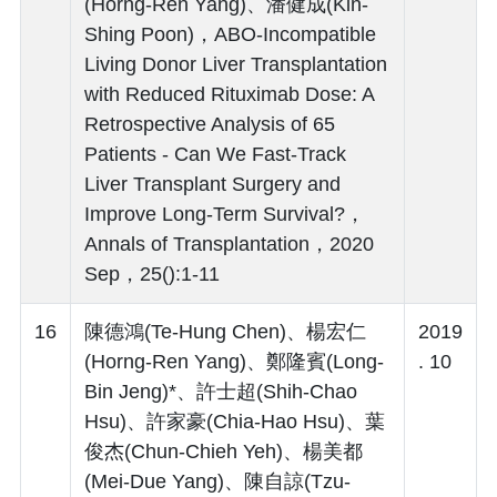
(Horng-Ren Yang)、潘健成(Kin-
Shing Poon)，ABO-Incompatible
Living Donor Liver Transplantation
with Reduced Rituximab Dose: A
Retrospective Analysis of 65
Patients - Can We Fast-Track
Liver Transplant Surgery and
Improve Long-Term Survival?，
Annals of Transplantation，2020
Sep，25():1-11
16
陳德鴻(Te-Hung Chen)、楊宏仁
2019
(Horng-Ren Yang)、鄭隆賓(Long-
. 10
Bin Jeng)*、許士超(Shih-Chao
Hsu)、許家豪(Chia-Hao Hsu)、葉
俊杰(Chun-Chieh Yeh)、楊美都
(Mei-Due Yang)、陳自諒(Tzu-