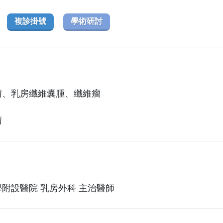
複診掛號
學術研討
瘤、乳房纖維囊腫、纖維瘤
瘤
附設醫院 乳房外科 主治醫師