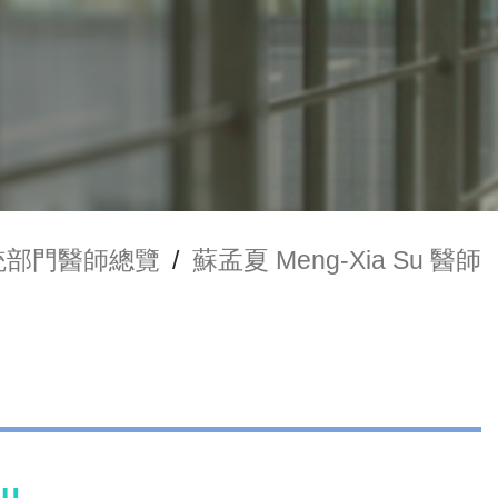
統部門醫師總覽
/
蘇孟夏 Meng-Xia Su 醫師
Su