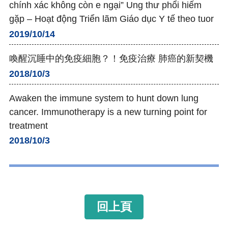
chính xác không còn e ngại” Ung thư phổi hiếm
gặp – Hoạt động Triển lãm Giáo dục Y tế theo tuor
2019/10/14
喚醒沉睡中的免疫細胞？！免疫治療 肺癌的新契機
2018/10/3
Awaken the immune system to hunt down lung
cancer. Immunotherapy is a new turning point for
treatment
2018/10/3
回上頁