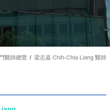
門醫師總覽
/
梁志嘉 Chih-Chia Liang 醫師
iang