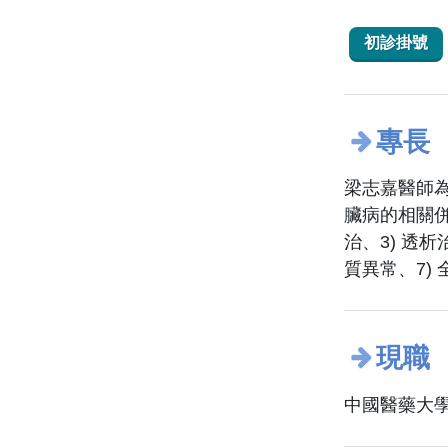
初診掛號
專長
梁志嘉醫師
臟病的相關併
治、3) 透
質異常、7)
現職
中國醫藥大學