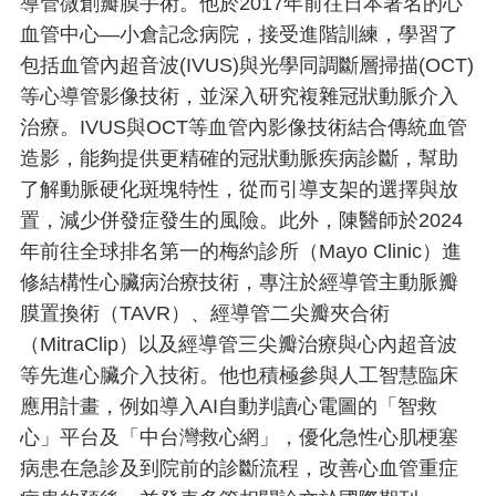
導管微創瓣膜手術。他於2017年前往日本著名的心
血管中心—小倉記念病院，接受進階訓練，學習了
包括血管內超音波(IVUS)與光學同調斷層掃描(OCT)
等心導管影像技術，並深入研究複雜冠狀動脈介入
治療。IVUS與OCT等血管內影像技術結合傳統血管
造影，能夠提供更精確的冠狀動脈疾病診斷，幫助
了解動脈硬化斑塊特性，從而引導支架的選擇與放
置，減少併發症發生的風險。此外，陳醫師於2024
年前往全球排名第一的梅約診所（Mayo Clinic）進
修結構性心臟病治療技術，專注於經導管主動脈瓣
膜置換術（TAVR）、經導管二尖瓣夾合術
（MitraClip）以及經導管三尖瓣治療與心內超音波
等先進心臟介入技術。他也積極參與人工智慧臨床
應用計畫，例如導入AI自動判讀心電圖的「智救
心」平台及「中台灣救心網」，優化急性心肌梗塞
病患在急診及到院前的診斷流程，改善心血管重症