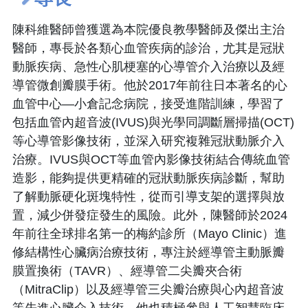
陳科維醫師曾獲選為本院優良教學醫師及傑出主治
醫師，專長於各類心血管疾病的診治，尤其是冠狀
動脈疾病、急性心肌梗塞的心導管介入治療以及經
導管微創瓣膜手術。他於2017年前往日本著名的心
血管中心—小倉記念病院，接受進階訓練，學習了
包括血管內超音波(IVUS)與光學同調斷層掃描(OCT)
等心導管影像技術，並深入研究複雜冠狀動脈介入
治療。IVUS與OCT等血管內影像技術結合傳統血管
造影，能夠提供更精確的冠狀動脈疾病診斷，幫助
了解動脈硬化斑塊特性，從而引導支架的選擇與放
置，減少併發症發生的風險。此外，陳醫師於2024
年前往全球排名第一的梅約診所（Mayo Clinic）進
修結構性心臟病治療技術，專注於經導管主動脈瓣
膜置換術（TAVR）、經導管二尖瓣夾合術
（MitraClip）以及經導管三尖瓣治療與心內超音波