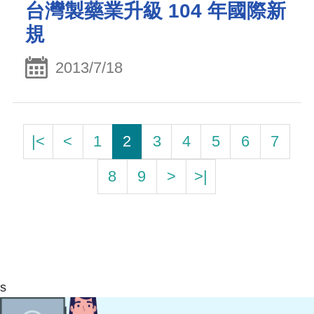
台灣製藥業升級 104 年國際新
規
2013/7/18
|<
<
1
2
3
4
5
6
7
8
9
>
>|
s