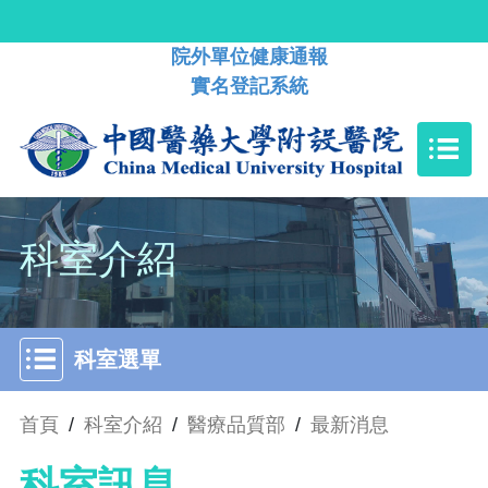
院外單位健康通報
實名登記系統
科室介紹
科室選單
首頁
/
科室介紹
/
醫療品質部
/
最新消息
科室訊息