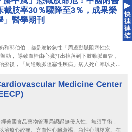
「腳中風」恐截肢命危！中國附醫
床截肢率30％驟降至3％，成果榮
學」醫學期刊
奶和郭伯伯，都是屬於急性「周邊動脈阻塞性疾
房顫動， 導致血栓由心臟打出掉落到下肢動脈血管，
治療後，「周邊動脈阻塞性疾病」病人死亡率以及截
針對此重大疾病風險，中國附醫2016年成立了「24小時
究治療
ovascular Medicine Center
ECP)
)是經美國食品藥物管理局認證無侵入性、無須手術，
以治療心絞痛、充血性心臟衰竭、急性心肌梗塞。在