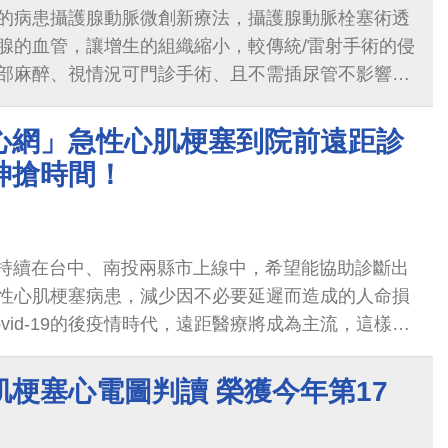
的病患攝護腺動脈微創新療法，攝護腺動脈栓塞術透
腺的血管，讓增生的組織縮小，較傳統/雷射手術的侵
部麻醉、視情況可門診手術、且不需插尿管不影響性
救心網」急性心肌梗塞到院前遠距診
神搶時間！
」持續在台中、南投兩縣市上線中，希望能協助診斷出
性心肌梗塞病患，減少因不必要延遲而造成的人命損
vid-19的後疫情時代，遠距醫療將成為主流，這樣的
縮短急性心肌梗塞到院前的診斷時間，未來更可以發展
居家自我監測的利器！
肌梗塞心電圖判讀 榮獲今年第17