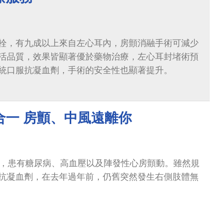
栓，有九成以上來自左心耳內，房顫消融手術可減少
活品質，效果皆顯著優於藥物治療，左心耳封堵術預
統口服抗凝血劑，手術的安全性也顯著提升。
合一 房顫、中風遠離你
生，患有糖尿病、高血壓以及陣發性心房顫動。雖然規
抗凝血劑，在去年過年前，仍舊突然發生右側肢體無