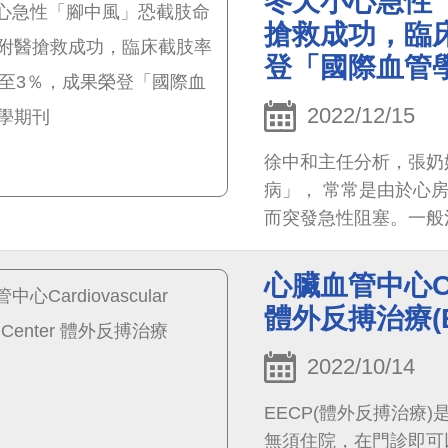
冬天小心急性
搶救成功，臨
登「國際血管
2022/12/15
徐中和主任分析，張奶
病」， 常常是由於心
而突發急性阻塞。一般
肢率仍有20-30%。
溶栓團隊」， 投入研
心臟血管中心Cardi
體外反搏治療(E
2022/10/14
EECP(體外反搏治療
無須住院，在門診即可