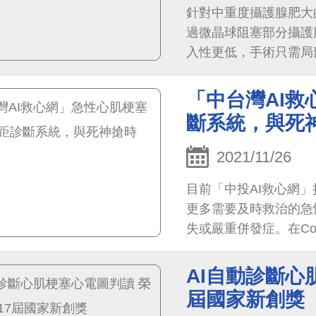
針對中重度攝護腺肥大
過微晶球阻塞部分攝護
入性更低，手術只需局
功能。
「中台灣AI
斷系統，與死
2021/11/26
目前「中投AI救心網
更多需要及時救治的急
失或嚴重併發症。在Co
AI輔助系統不僅可以
為心臟病患及一般民眾
AI自動診斷心
屆國家新創獎