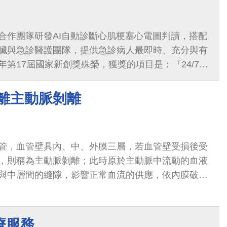
合作團隊研發AI自動診斷心肌梗塞心電圖判讀，搭配
臟與急診醫護團隊，提供急診病人最即時、充分與有
第17屆國家新創獎殊榮，獲獎的項目是：『24/7急
統』。
遠離主動脈剝離
管，血管壁具內、中、外膜三層，若血管壁受損後受
，則稱為主動脈剝離；此時原於主動脈中流動的血液
與中層間的縫隙，影響正常血流的供應，依內膜破口
情形，造成肢體或腦部...
療服務