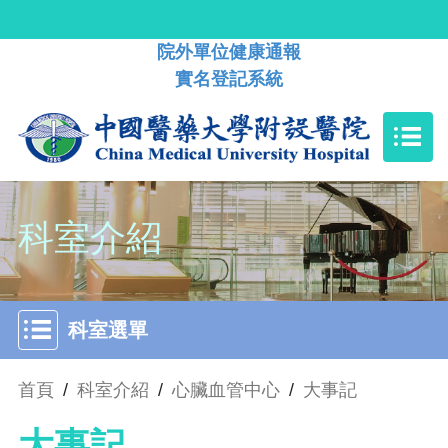
院外單位健康通報
實名登記系統
科室介紹
科室選單
首頁
/
科室介紹
/
心臟血管中心
/
大事記
大事記