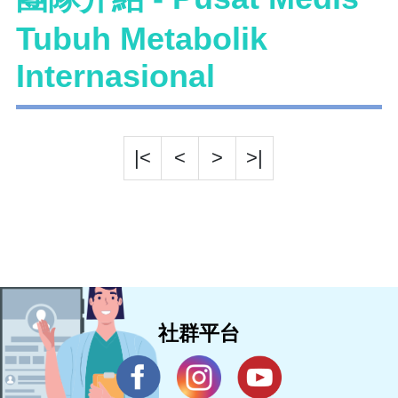
Tubuh Metabolik
Internasional
|<
<
>
>|
社群平台