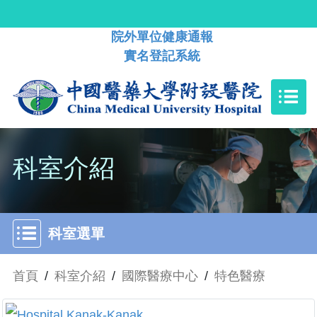
院外單位健康通報
實名登記系統
科室介紹
科室選單
首頁
/
科室介紹
/
國際醫療中心
/
特色醫療