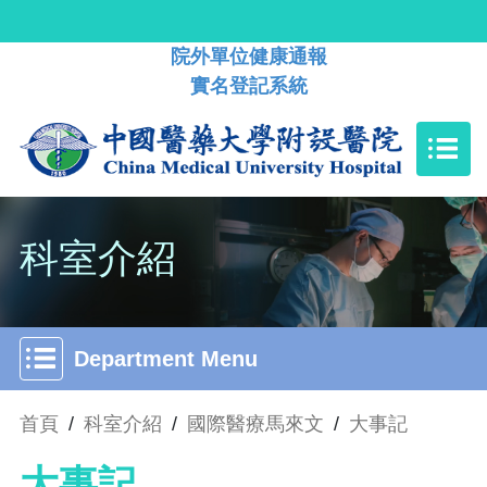
院外單位健康通報
實名登記系統
科室介紹
Department Menu
首頁
/
科室介紹
/
國際醫療馬來文
/
大事記
大事記