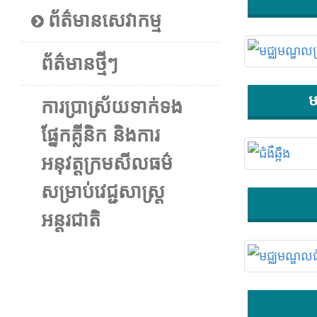
ព័ត៌មានសេវាកម្ម
ព័ត៌មានថ្មីៗ
ម
ការប្រាស្រ័យ​ទាក់ទង
ផ្នែកគ្លីនិក និងការ
អនុវត្ត​ក្រមសីលធម៌​
សម្រាប់វេជ្ជសាស្ត្រ
អន្តរជាតិ