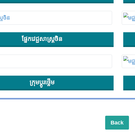
ផ្នែកវេជ្ជសាស្ត្រចិន
ក្រុមប្តូរថ្លើម
Back