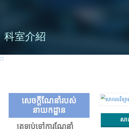
科室介紹
:::
សេចក្តីណែនាំរបស់
នាយកដ្ឋាន
សាក
ត្រឡប់ទៅការណែនាំ