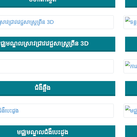
ជ្ឈមណ្ឌលស្រាវជ្រាវវេជ្ជសាស្ត្រព្រីន 3D
ជំងឺឆ្អឹង
មជ្ឈមណ្ឌលជំងឺបេះដូង