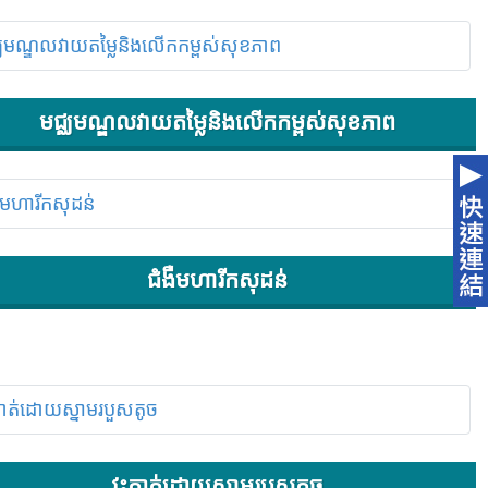
មជ្ឈមណ្ឌលវាយតម្លៃនិងលើកកម្ពស់សុខភាព
ជំងឺមហារីកសុដន់
វះកាត់ដោយស្នាមរបួសតូច