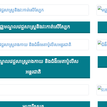
ជ្ឈមណ្ឌលវេជ្ជសាស្រ្តនិងវះកាត់សើស្បែក
ណ្ឌលវេជ្ជសាស្រ្តរាងកាយ និងជំងឺមេតាប៉ូលីស
អន្តរជាតិ
មហារីកសួត