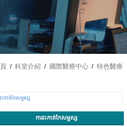
頁
/
科室介紹
/
國際醫療中心
/
特色醫療
ការវះកាត់កែសម្ឆស្ស