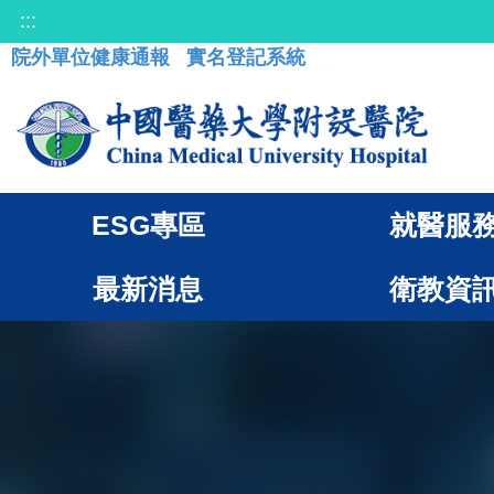
:::
院外單位健康通報
實名登記系統
ESG專區
就醫服
最新消息
衛教資