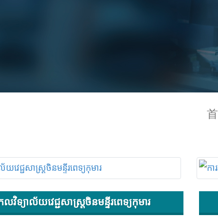
首
លវិទ្យាល័យវេជ្ជសាស្ត្រចិនមន្ទីរពេទ្យកុមារ