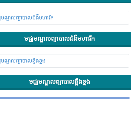
មជ្ឈមណ្ឌលព្យាបាលជំងឺមហារីក
មជ្ឈមណ្ឌលព្យាបាលឆ្អឹងខ្នង