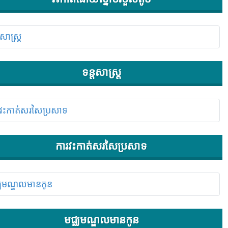
ទន្តសាស្រ្ត
ការវះកាត់សរសៃប្រសាទ
មជ្ឈមណ្ឌលមានកូន