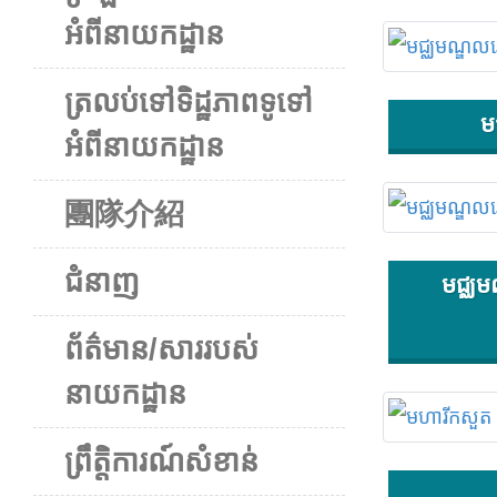
អំពីនាយកដ្ឋាន
ត្រលប់ទៅទិដ្ឋភាពទូទៅ
ម
អំពីនាយកដ្ឋាន
團隊介紹
ជំនាញ
មជ្ឈម
ព័ត៌មាន/សាររបស់
នាយកដ្ឋាន
ព្រឹត្តិការណ៍សំខាន់