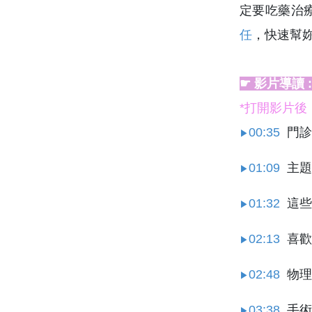
定要吃藥治
任
，快速幫
☛ 影片導讀 
*打開影片
00:35
門診
▶
01:09
主題
▶
01:32
這些
▶
02:13
喜歡
▶
02:48
物理
▶
03:38
手術
▶