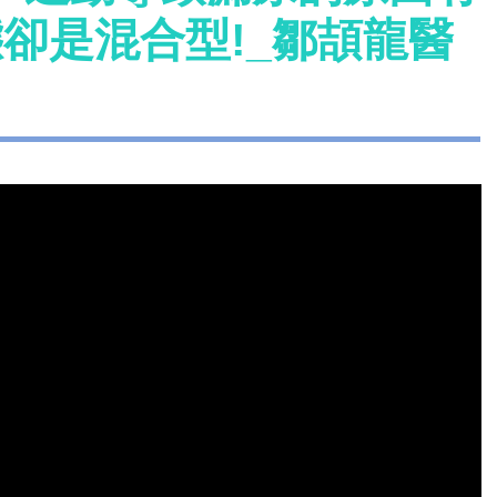
態卻是混合型!_鄒頡龍醫