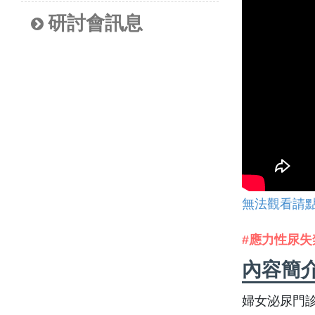
研討會訊息
無法觀看請
#應力性尿失
內容簡
婦女泌尿門