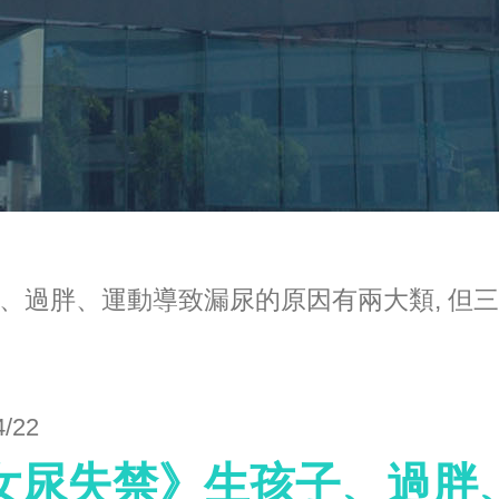
、過胖、運動導致漏尿的原因有兩大類, 但三
4/22
女尿失禁》生孩子、過胖