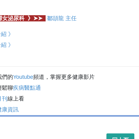
 婦女泌尿科 》➤➤
鄒頡龍 主任
紹 》
紹 》
我們的
Youtube
頻道，掌握更多健康影片
輕鬆聊
疾病醫點通
月刊
線上看
健康資訊