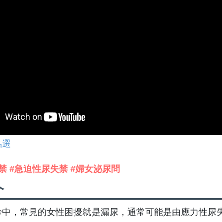
點選
禁 #急迫性尿失禁 #婦女泌尿問
介
診中，常見的女性困擾就是漏尿，通常可能是由應力性尿