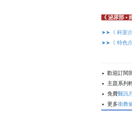
《 泌尿部 •
➤➤《 科室介
➤➤《 特色介
歡迎訂閱
主題系列
免費
醫訊
更多
衛教