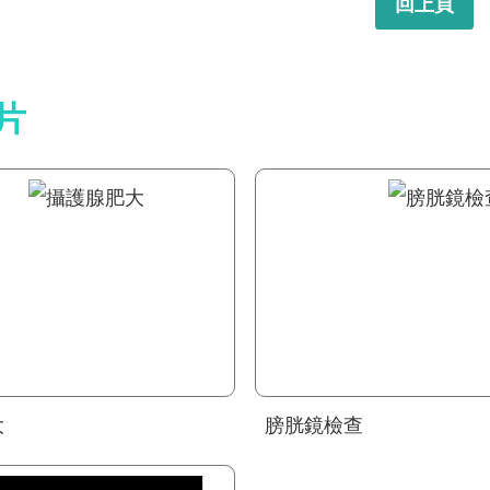
回上頁
片
大
膀胱鏡檢查