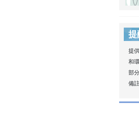
提
提
和
部分
備