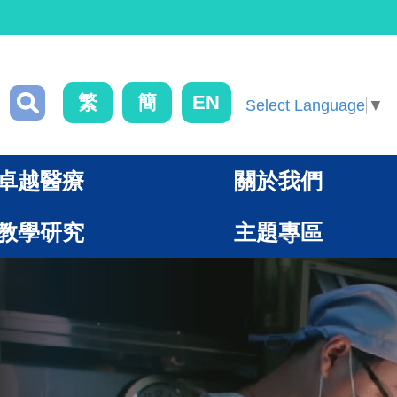
繁
簡
EN
Select Language
▼
卓越醫療
關於我們
教學研究
主題專區