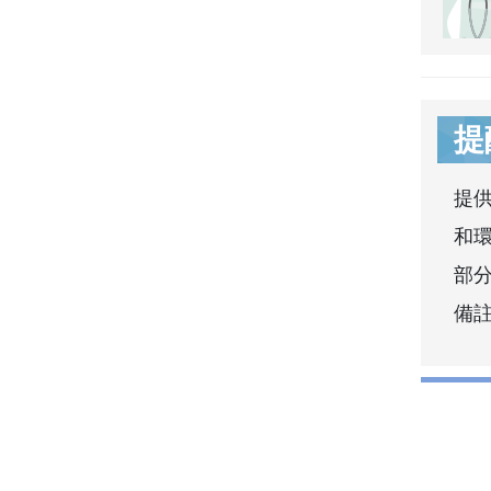
提
提
和
部分
備