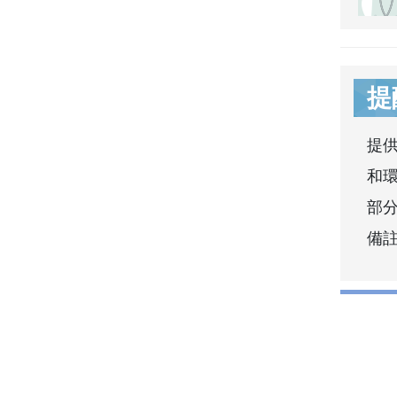
提
提
和
部分
備