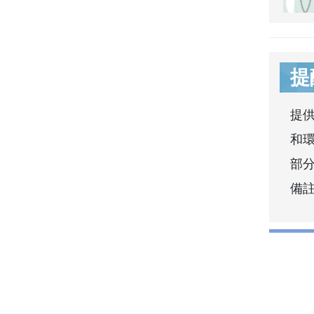
提
提
和
部分
備