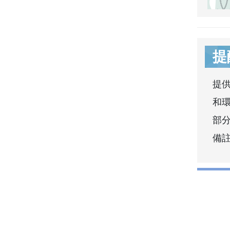
提
提
和
部分
備