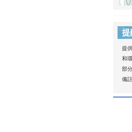
提
提
和
部分
備