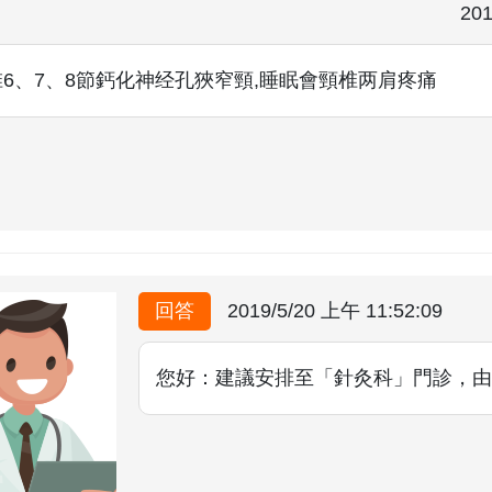
201
椎6、7、8節鈣化神经孔狹窄頸,睡眠會頸椎两肩疼痛
回答
2019/5/20 上午 11:52:09
您好：建議安排至「針灸科」門診，由