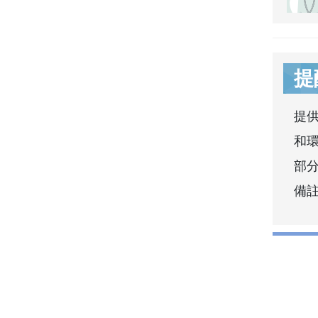
提
提
和
部分
備