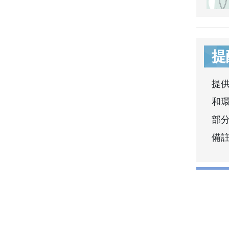
提
提
和
部分
備