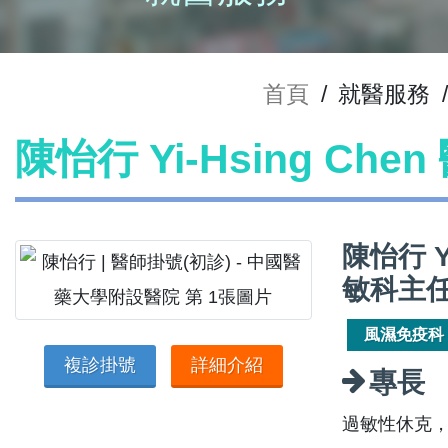
首頁
/
就醫服務
/
陳怡行 Yi-Hsing Che
陳怡行 Y
敏科主
風濕免疫科
複診掛號
詳細介紹
專長
過敏性休克