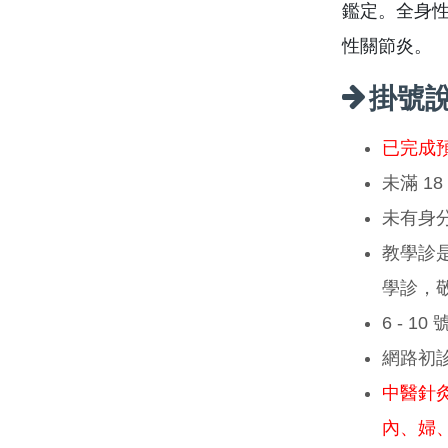
鑑定。全身
性關節炎。
掛號
已完成
未滿 1
未有身
教學診
學診，
6 - 1
網路初
中醫針
內、婦