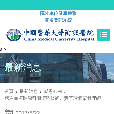
院外單位健康通報
實名登記系統
s
>
最新消息
首頁
/
最新消息
/
感恩心曲
/
感謝血液腫瘤科謝清昀醫師、黃亭瑜個案管理師
2017/5/22