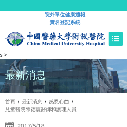
院外單位健康通報
實名登記系統
s
>
最新消息
首頁
/
最新消息
/
感恩心曲
/
兒童醫院陳德慶醫師和護理人員
2017/5/18