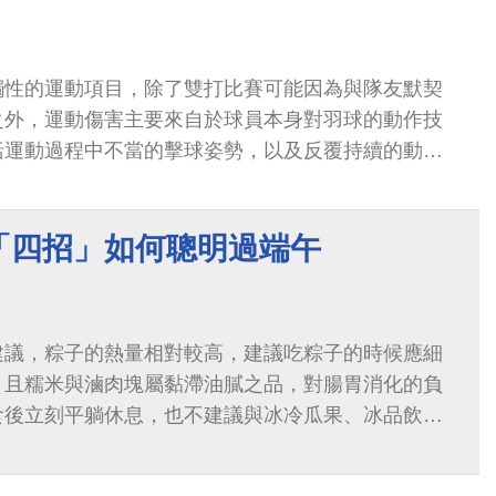
觸性的運動項目，除了雙打比賽可能因為與隊友默契
之外，運動傷害主要來自於球員本身對羽球的動作技
括運動過程中不當的擊球姿勢，以及反覆持續的動作
關節的過度負荷等。
「四招」如何聰明過端午
建議，粽子的熱量相對較高，建議吃粽子的時候應細
，且糯米與滷肉塊屬黏滯油膩之品，對腸胃消化的負
食後立刻平躺休息，也不建議與冰冷瓜果、冰品飲料
易增加食積腹脹與胃食道逆流的症狀。