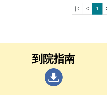
|<
<
1
到院指南