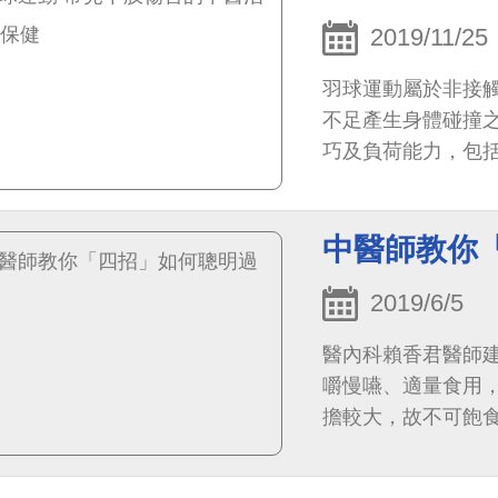
2019/11/25
羽球運動屬於非接
不足產生身體碰撞
巧及負荷能力，包
造成肌腱、肌肉及
中醫師教你
2019/6/5
醫內科賴香君醫師
嚼慢嚥、適量食用
擔較大，故不可飽
共同食用，否則容