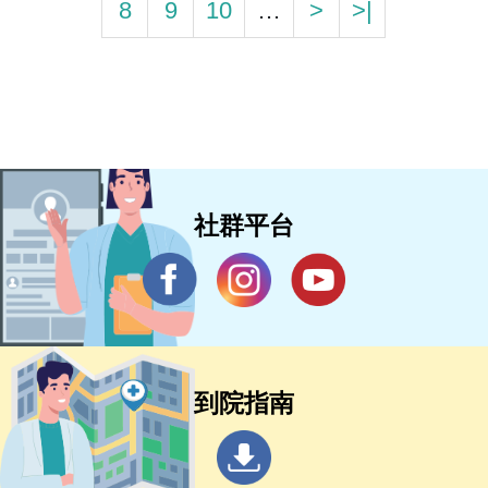
8
9
10
…
>
>|
社群平台
到院指南