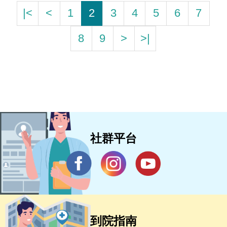
|<
<
1
2
3
4
5
6
7
8
9
>
>|
社群平台
到院指南