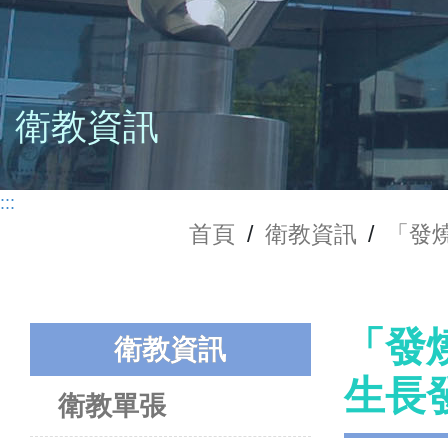
衛教資訊
:::
首頁
/
衛教資訊
/
「發
「發
衛教資訊
生長
衛教單張