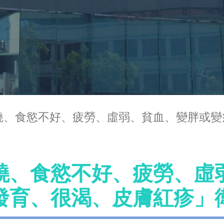
燒、食慾不好、疲勞、虛弱、貧血、變胖或變
燒、食慾不好、疲勞、虛
發育、很渴、皮膚紅疹」