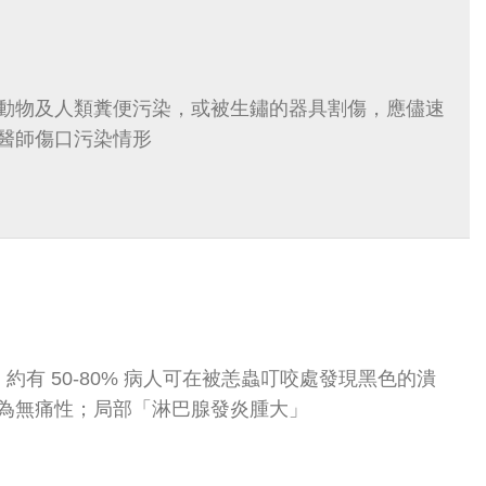
動物及人類糞便污染，或被生鏽的器具割傷，應儘速
醫師傷口污染情形
天，約有 50-80% 病人可在被恙蟲叮咬處發現黑色的潰
為無痛性；局部「淋巴腺發炎腫大」