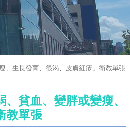
瘦、生長發育、很渴、皮膚紅疹」衛教單張
弱、貧血、變胖或變瘦、
衛教單張