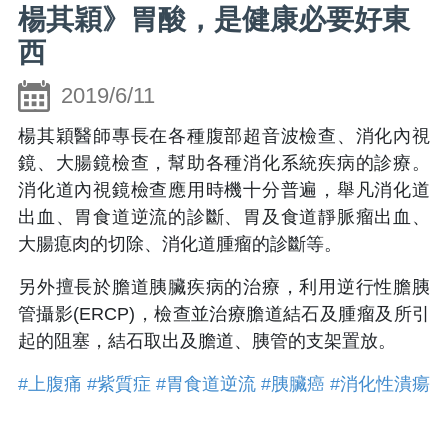
楊其穎》胃酸，是健康必要好東
西
2019/6/11
楊其穎醫師專長在各種腹部超音波檢查、消化內視
鏡、大腸鏡檢查，幫助各種消化系統疾病的診療。
消化道內視鏡檢查應用時機十分普遍，舉凡消化道
出血、胃食道逆流的診斷、胃及食道靜脈瘤出血、
大腸瘜肉的切除、消化道腫瘤的診斷等。
另外擅長於膽道胰臟疾病的治療，利用逆行性膽胰
管攝影(ERCP)，檢查並治療膽道結石及腫瘤及所引
起的阻塞，結石取出及膽道、胰管的支架置放。
#上腹痛
#紫質症
#胃食道逆流
#胰臟癌
#消化性潰瘍