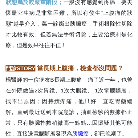
狀態屬於較嚴重階段；
一般沒有感覺到疼痛，要去
懷疑它生病是非常困難，所以有發生"上腹痛的狀
態"越早介入，萬一診斷出胰臟癌，手術根除性切除
才比較有效。但若無法手術切除，主要治療則是化
療，但是效果往往不佳！
當長期上腹痛，檢查都沒問題？
門診STORY
楊醫師的一位病友B長期上腹痛，痛了近一年，也曾
在外院做過2次胃鏡、1次大腸鏡、 1次電腦斷層，
找不出原因；因持續疼痛，他只好一直吃胃藥緩
解。直到最近送到本院急診，抽血檢驗的數據都正
常，只有胰臟指數稍微高一點點…因懷疑其他可能
性，直接送電腦斷層發現為
胰臟癌
，卻已晚期了。