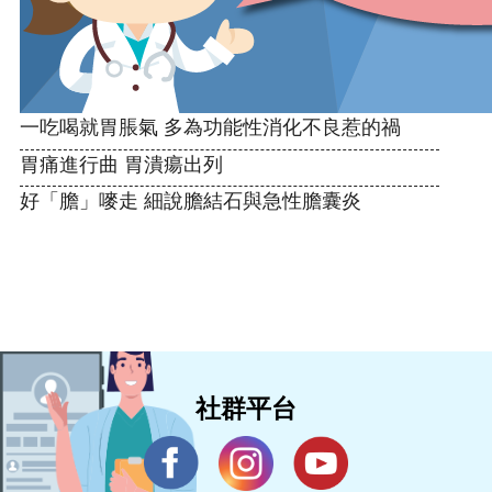
一吃喝就胃脹氣 多為功能性消化不良惹的禍
胃痛進行曲 胃潰瘍出列
好「膽」嘜走 細說膽結石與急性膽囊炎
社群平台