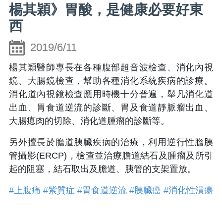
楊其穎》胃酸，是健康必要好東
西
2019/6/11
楊其穎醫師專長在各種腹部超音波檢查、消化內視
鏡、大腸鏡檢查，幫助各種消化系統疾病的診療。
消化道內視鏡檢查應用時機十分普遍，舉凡消化道
出血、胃食道逆流的診斷、胃及食道靜脈瘤出血、
大腸瘜肉的切除、消化道腫瘤的診斷等。
另外擅長於膽道胰臟疾病的治療，利用逆行性膽胰
管攝影(ERCP)，檢查並治療膽道結石及腫瘤及所引
起的阻塞，結石取出及膽道、胰管的支架置放。
#上腹痛
#紫質症
#胃食道逆流
#胰臟癌
#消化性潰瘍