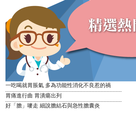
一吃喝就胃脹氣 多為功能性消化不良惹的禍
胃痛進行曲 胃潰瘍出列
好「膽」嘜走 細說膽結石與急性膽囊炎