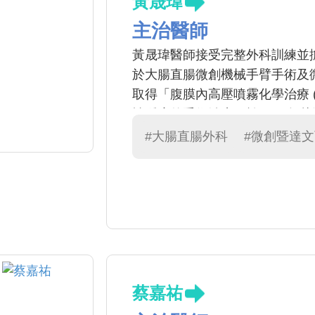
黃晟瑋
主治醫師
黃晟瑋醫師接受完整外科訓練並
於大腸直腸微創機械手臂手術及微
取得「腹膜內高壓噴霧化學治療 (
性腫瘤的手術治療，於2024年赴澳洲
及後腹腔腫瘤專家Peter Le
#大腸直腸外科
#微創暨達
症沉穩細心，對病人及家屬有耐
定最適合病患之治療計畫，曾獲
蔡嘉祐