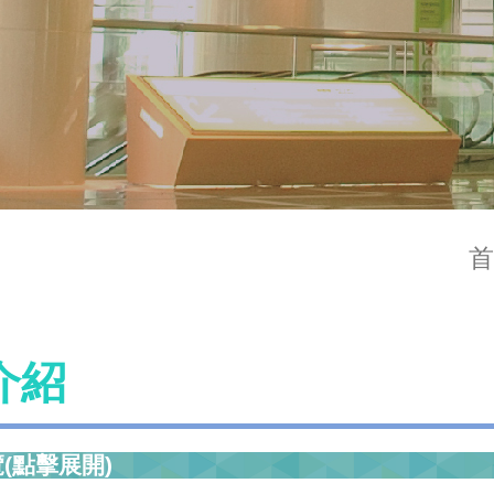
首
介紹
(點擊展開)