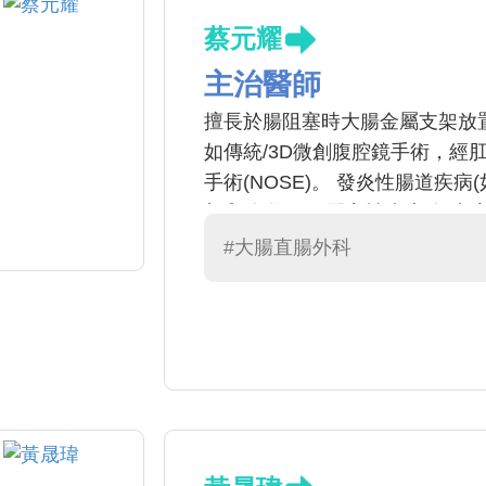
蔡元耀
主治醫師
擅長於腸阻塞時大腸金屬支架放
如傳統/3D微創腹腔鏡手術，經
手術(NOSE)。 發炎性腸道疾
顧和追蹤。 肛門良性疾患(如痔
療。 大腸癌篩檢，大腸鏡檢查(
#大腸直腸外科