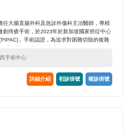
擔任大腸直腸外科及急診外傷科主治醫師，專精
創痔瘡手術，於2023年於新加坡國家癌症中心
PIPAC)」手術認證，為追求對困難切除的複雜
師承國際骨盆腫瘤大師Michael Solomon以
e，以期帶給病患更完善的手術治療與技術。面對急重
文西手術中心
心及同理心，並注重醫病之間的溝通及決策，制
選醫院親善楷模醫師代表
詳細介紹
初診掛號
複診掛號