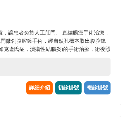
置，讓患者免於人工肛門。 直結腸癌手術治療，
肛門微創腹腔鏡手術，經自然孔標本取出腹腔鏡
病(如克隆氏症，潰瘍性結腸炎)的手術治療，術後照
瘡、廔管、肛裂、直腸脫垂、肛門狹窄等)手術治
累積超過三千例的腸鏡檢查)，大腸瘜肉切除。
詳細介紹
初診掛號
複診掛號