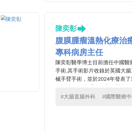
陳奕彰
腹膜腫瘤溫熱化療治
專科病房主任
陳奕彰醫學博士目前擔任中國醫
手術,其手術影片收錄於英國大
械手臂手術，並於2024年發表
學雜誌,同年也受邀至美國醫學年
直腸外科醫學會達文西手術指導
#大腸直腸外科
#國際醫療
家屬，並曾多次獲得本院優良醫