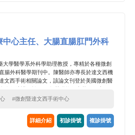
療中心主任、大腸直腸肛門外科
藥大學醫學系外科學助理教授，專精於各種微創
腸直腸外科醫學期刊中。陳醫師亦專長於達文西機
了達文西手術相關論文，該論文刊登於美國微創醫
會進行演講。於2025年榮獲擔任中華民國大腸
教師。平日裡，他以愛心與同理心對待病人及其
中心
#微創暨達文西手術中心
師與親善大使的殊榮。
詳細介紹
初診掛號
複診掛號