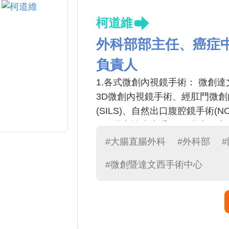
柯道維
外科部部主任、癌症
負責人
1.各式微創內視鏡手術： 微創達文西機
3D微創內視鏡手術、經肛門微創內
(SILS)、自然出口腹腔鏡手術(NO
2.肛門良性疾患手術： 痔瘡、
加射刀(LigaSure)手術、痔瘡環
#大腸直腸外科
#外科部
3.無痛大腸鏡檢查。
#微創暨達文西手術中心