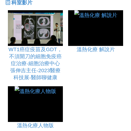
科室影片
WT1癌症疫苗及GDT，
溫熱化療 解說片
不須開刀的細胞免疫癌
症治療-細胞治療中心
張伸吉主任-2023醫療
科技展-醫師聊健康
溫熱化療人物版