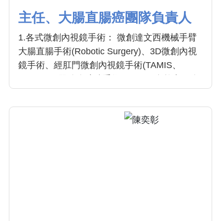
主任、大腸直腸癌團隊負責人
1.各式微創內視鏡手術： 微創達文西機械手臂
大腸直腸手術(Robotic Surgery)、3D微創內視
鏡手術、經肛門微創內視鏡手術(TAMIS、
TaTME)、單孔腹腔鏡手術(SILS)、自然出口腹
腔鏡手術(NOSE)、一般傳統腹腔鏡手術
(Laparoscopy)。
2.肛門良性疾患手術： 痔瘡、廔管、肛裂、直
腸脫垂、肛門狹窄等。痔瘡雙極雷加射刀
(LigaSure)手術、痔瘡環狀切除(PPH)手術。
3.無痛大腸鏡檢查。