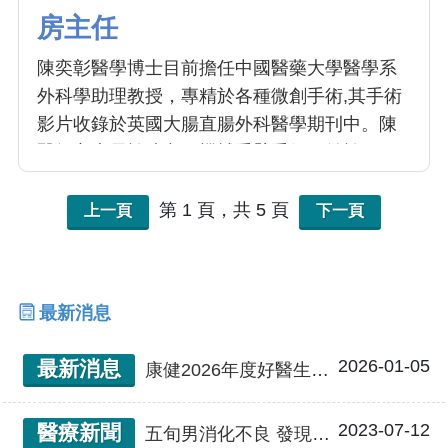
房主任
陳奕彰醫學博士目前擔任中國醫藥大學醫學系
外科學助理教授，專精於各種微創手術,其手術
影片收錄於英國大腸直腸外科醫學期刊中。陳
醫師亦專長於達文西機械手臂手術，並於2024
年發表了達文西手術相關論文，該論文刊登於
美國微創醫學雜誌,同年也受邀至美國醫學年會
第 1 頁，共 5 頁
上一頁
下一頁
進行演講。於2025年榮獲擔任中華民國大腸直
腸外科醫學會達文西手術指導教師。平日裡，
他以愛心與同理心對待病人及其家屬，並曾多
最新消息
次獲得本院優良醫師與親善大使的殊榮。
2026-01-05
最新消息
康健2026年度好醫生｜從畏懼到最擅長，柯道維把「嚴師」的科別，變成一生志業
2023-07-12
醫療新聞
五旬男消化不良 發現大腸癌十年後多處移轉 中醫大附醫跨專科團隊精準治療 「完整腹膜腫瘤切除手術」合併「腹腔溫熱化療」 成功逆轉病情 正子攝影零檢出