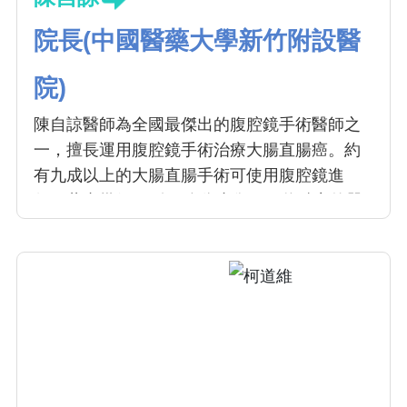
院長(中國醫藥大學新竹附設醫
院)
陳自諒醫師為全國最傑出的腹腔鏡手術醫師之
一，擅長運用腹腔鏡手術治療大腸直腸癌。約
有九成以上的大腸直腸手術可使用腹腔鏡進
行，藉由幾個不到 1 公分小傷口，將精密的器
械置入體內，再透過影像處理系統將病灶放
大，並傳輸至電視畫面來操作各項精細手術。
腹腔鏡手術傷口小，恢復快，住院天數短，術
後容易照顧，對各年齡層的病患都是不錯的選
擇。