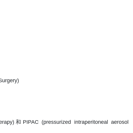
urgery)
)和PIPAC (pressurized intraperitoneal aerosol