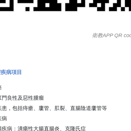
衛教APP QR co
療疾病項目
癌
肛門良性及惡性腫瘤
疾患，包括痔瘡、廔管、肛裂、直腸陰道廔管等
疾病
腸疾病：潰瘍性大腸直腸炎、克隆氏症