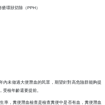
瘡環狀切除（PPH）
歲二年內未做過大便潛血的民眾，期望針對高危險群能夠提
史，受檢年齡還要提前。
癌發生率，糞便潛血檢查是檢查糞便中是否有血，糞便潛血