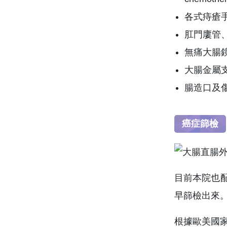
各式痔瘡
肛門廔管
無痛大腸
大腸金屬支架置放
腸造口及
癌症篩檢
目前本院也配
早篩檢出來。
根據歐美國家