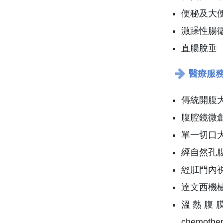
便秘及大
激躁性腸徵
直腸脫垂
醫療服
傳統開腹
腹腔鏡微
單一切口大腸直腸
經自然孔
經肛門內
達文西機
溫熱腹膜化療HI
chemother